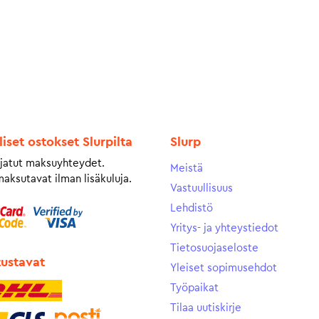
liset ostokset Slurpilta
Slurp
jatut maksuyhteydet.
Meistä
maksutavat ilman lisäkuluja.
Vastuullisuus
Lehdistö
Yritys- ja yhteystiedot
Tietosuojaseloste
tustavat
Yleiset sopimusehdot
Työpaikat
Tilaa uutiskirje