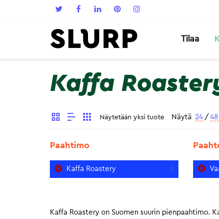
Tilaa
K
Kaffa Roaster
Näytä
24
/
48
Näytetään yksi tuote
Paahtimo
Paaht
Kaffa Roastery
Va
1
Kaffa Roastery on Suomen suurin pienpaahtimo. Kaf