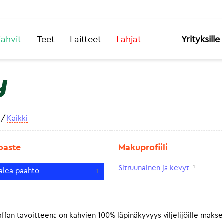
ahvit
Teet
Laitteet
Lahjat
Yrityksille
y
/
Kaikki
oaste
Makuprofiili
1
Sitruunainen ja kevyt
alea paahto
1
fan tavoitteena on kahvien 100% läpinäkyvyys viljelijöille makse