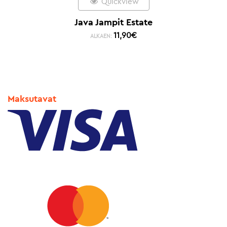
Quickview
Java Jampit Estate
11,90
€
ALKAEN:
Maksutavat