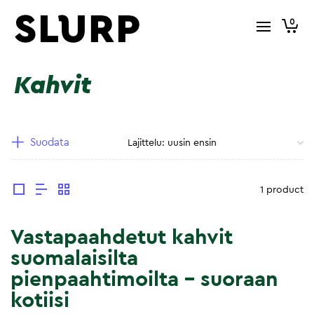
0
Kahvit
Suodata
1 product
Vastapaahdetut kahvit
suomalaisilta
pienpaahtimoilta – suoraan
kotiisi