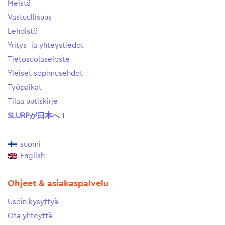
Meistä
Vastuullisuus
Lehdistö
Yritys- ja yhteystiedot
Tietosuojaseloste
Yleiset sopimusehdot
Työpaikat
Tilaa uutiskirje
SLURPが日本へ！
suomi
English
Ohjeet & asiakaspalvelu
Usein kysyttyä
Ota yhteyttä