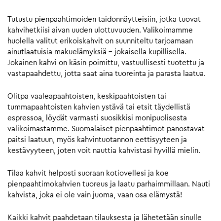
Tutustu pienpaahtimoiden taidonnäytteisiin, jotka tuovat
kahvihetkiisi aivan uuden ulottuvuuden. Valikoimamme
huolella valitut erikoiskahvit on suunniteltu tarjoamaan
ainutlaatuisia makuelämyksiä – jokaisella kupillisella.
Jokainen kahvi on käsin poimittu, vastuullisesti tuotettu ja
vastapaahdettu, jotta saat aina tuoreinta ja parasta laatua.
Olitpa vaaleapaahtoisten, keskipaahtoisten tai
tummapaahtoisten kahvien ystävä tai etsit täydellistä
espressoa, löydät varmasti suosikkisi monipuolisesta
valikoimastamme. Suomalaiset pienpaahtimot panostavat
paitsi laatuun, myös kahvintuotannon eettisyyteen ja
kestävyyteen, joten voit nauttia kahvistasi hyvillä mielin.
Tilaa kahvit helposti suoraan kotiovellesi ja koe
pienpaahtimokahvien tuoreus ja laatu parhaimmillaan. Nauti
kahvista, joka ei ole vain juoma, vaan osa elämystä!
Kaikki kahvit paahdetaan tilauksesta ja lähetetään sinulle