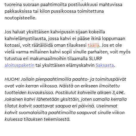
tuoreina suoraan paahtimoilta postiluukkuusi mahtuvissa
pakkauksissa tai kilon pussikoossa toimitettuna
noutopisteelle.
Jos haluat yksittäisen kahvipussin sijaan kokeilla
kahvielämystilausta, jossa kahvi ei pääse ikinä loppumaan
kotoasi, voit räätälöidä oman tilauksesi
täällä
. Jos et ole
vielä varma millainen kahvi sopii sinulle parhaiten, voit myös
tutustua eri makumaailmoihin tilaamalla SLURP
aloituspaketin
tai yksittäisen elämyskahvin
Saksasta
.
HUOM! Jollain pienpaahtimoilla paahto- ja toimituspäivät
ovat vain kerran viikossa. Näistä on erikseen ilmoitettu
tuotteiden kuvauksissa. Postikulut kahveille alkaen 3,49€.
Jokainen kahvi lähetetään yksittäin, joten samalla kerralla
tilatut kahvit saattavat saapua eri päivinä. Useimmat
kahvit suomalaisilta paahtimoilta saapuvat sinulle viikon
kuluessa tilauksen tekemisestä.