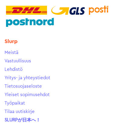
Slurp
Meistä
Vastuullisuus
Lehdistö
Yritys- ja yhteystiedot
Tietosuojaseloste
Yleiset sopimusehdot
Työpaikat
Tilaa uutiskirje
SLURPが日本へ！