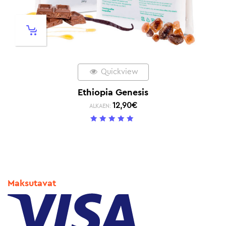
Quickview
Ethiopia Genesis
12,90
€
ALKAEN:
5
/ 5
Maksutavat