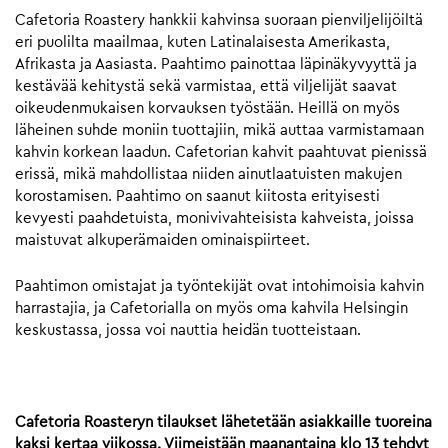
Cafetoria Roastery hankkii kahvinsa suoraan pienviljelijöiltä
eri puolilta maailmaa, kuten Latinalaisesta Amerikasta,
Afrikasta ja Aasiasta. Paahtimo painottaa läpinäkyvyyttä ja
kestävää kehitystä sekä varmistaa, että viljelijät saavat
oikeudenmukaisen korvauksen työstään. Heillä on myös
läheinen suhde moniin tuottajiin, mikä auttaa varmistamaan
kahvin korkean laadun. Cafetorian kahvit paahtuvat pienissä
erissä, mikä mahdollistaa niiden ainutlaatuisten makujen
korostamisen. Paahtimo on saanut kiitosta erityisesti
kevyesti paahdetuista, monivivahteisista kahveista, joissa
maistuvat alkuperämaiden ominaispiirteet.
Paahtimon omistajat ja työntekijät ovat intohimoisia kahvin
harrastajia, ja Cafetorialla on myös oma kahvila Helsingin
keskustassa, jossa voi nauttia heidän tuotteistaan.
Cafetoria Roasteryn tilaukset lähetetään asiakkaille tuoreina
kaksi kertaa viikossa. Viimeistään maanantaina klo 13 tehdyt