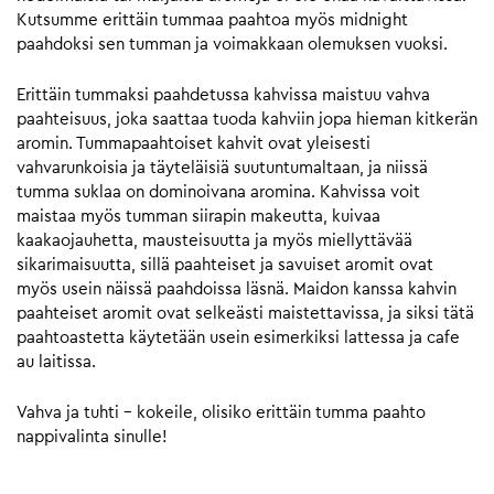
Kutsumme erittäin tummaa paahtoa myös midnight
paahdoksi sen tumman ja voimakkaan olemuksen vuoksi.
Erittäin tummaksi paahdetussa kahvissa maistuu vahva
paahteisuus, joka saattaa tuoda kahviin jopa hieman kitkerän
aromin. Tummapaahtoiset kahvit ovat yleisesti
vahvarunkoisia ja täyteläisiä suutuntumaltaan, ja niissä
tumma suklaa on dominoivana aromina. Kahvissa voit
maistaa myös tumman siirapin makeutta, kuivaa
kaakaojauhetta, mausteisuutta ja myös miellyttävää
sikarimaisuutta, sillä paahteiset ja savuiset aromit ovat
myös usein näissä paahdoissa läsnä. Maidon kanssa kahvin
paahteiset aromit ovat selkeästi maistettavissa, ja siksi tätä
paahtoastetta käytetään usein esimerkiksi lattessa ja cafe
au laitissa.
Vahva ja tuhti – kokeile, olisiko erittäin tumma paahto
nappivalinta sinulle!