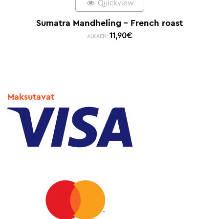
Quickview
Sumatra Mandheling – French roast
11,90
€
ALKAEN:
Maksutavat