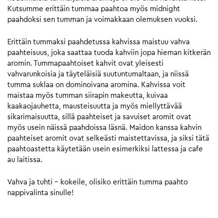
Kutsumme erittäin tummaa paahtoa myös midnight
paahdoksi sen tumman ja voimakkaan olemuksen vuoksi.
Erittäin tummaksi paahdetussa kahvissa maistuu vahva
paahteisuus, joka saattaa tuoda kahviin jopa hieman kitkerän
aromin. Tummapaahtoiset kahvit ovat yleisesti
vahvarunkoisia ja täyteläisiä suutuntumaltaan, ja niissä
tumma suklaa on dominoivana aromina. Kahvissa voit
maistaa myös tumman siirapin makeutta, kuivaa
kaakaojauhetta, mausteisuutta ja myös miellyttävää
sikarimaisuutta, sillä paahteiset ja savuiset aromit ovat
myös usein näissä paahdoissa läsnä. Maidon kanssa kahvin
paahteiset aromit ovat selkeästi maistettavissa, ja siksi tätä
paahtoastetta käytetään usein esimerkiksi lattessa ja cafe
au laitissa.
Vahva ja tuhti – kokeile, olisiko erittäin tumma paahto
nappivalinta sinulle!