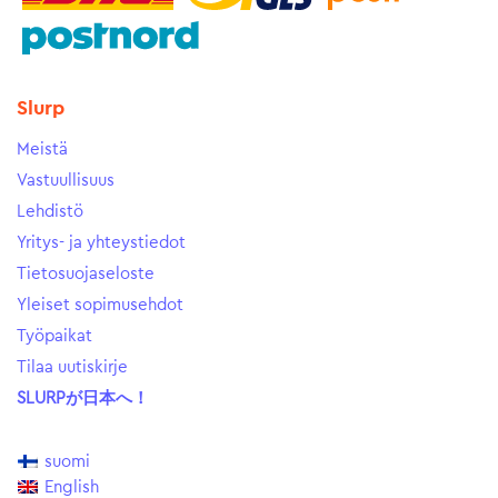
Slurp
Meistä
Vastuullisuus
Lehdistö
Yritys- ja yhteystiedot
Tietosuojaseloste
Yleiset sopimusehdot
Työpaikat
Tilaa uutiskirje
SLURPが日本へ！
suomi
English