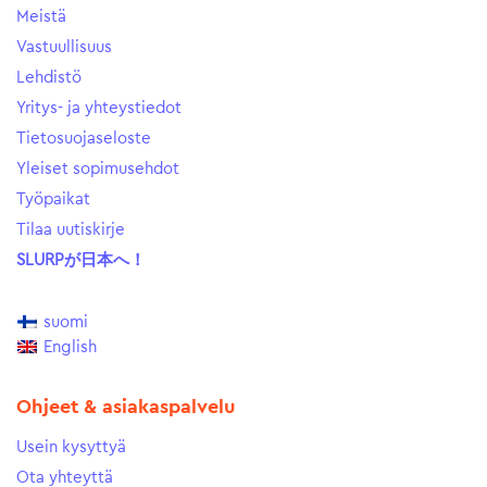
Meistä
Vastuullisuus
Lehdistö
Yritys- ja yhteystiedot
Tietosuojaseloste
Yleiset sopimusehdot
Työpaikat
Tilaa uutiskirje
SLURPが日本へ！
suomi
English
Ohjeet & asiakaspalvelu
Usein kysyttyä
Ota yhteyttä