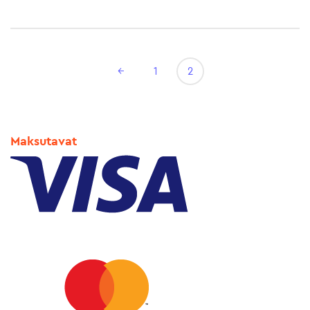
←
1
2
Maksutavat