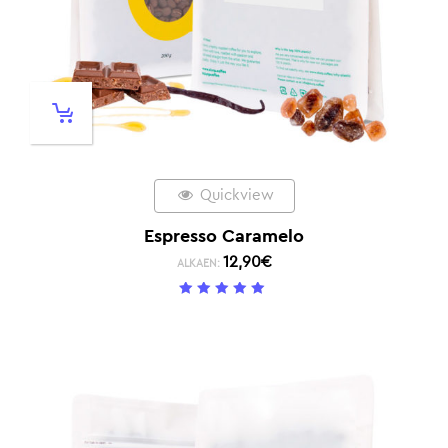
Quickview
Espresso Caramelo
12,90
€
ALKAEN:
5
/ 5