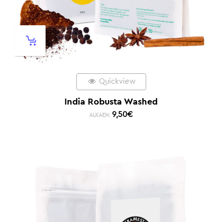
Quickview
India Robusta Washed
9,50
€
ALKAEN: