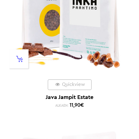
Quickview
Java Jampit Estate
11,90
€
ALKAEN: