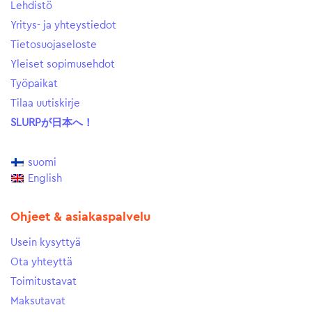
Lehdistö
Yritys- ja yhteystiedot
Tietosuojaseloste
Yleiset sopimusehdot
Työpaikat
Tilaa uutiskirje
SLURPが日本へ！
suomi
English
Ohjeet & asiakaspalvelu
Usein kysyttyä
Ota yhteyttä
Toimitustavat
Maksutavat