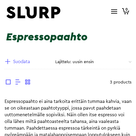
0
Espressopaahto
Suodata
3 products
Espressopaahto ei aina tarkoita erittäin tummaa kahvia, vaan
se on oikeastaan paahtotyyppi, jossa pavut paahdetaan
uuttomenetelmälle sopiviksi. Näin ollen itse espresso voi
olla lähes miltä paahtoasteelta tahansa, aina vaaleasta
tummaan. Paahdettaessa espressoa tärkeintä on pyrkiä
pyöreämpään ja matalahappoisempaan lopputulokseen kuin