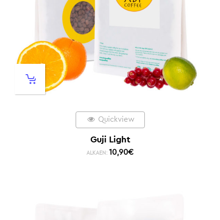
Quickview
Guji Light
10,90
€
ALKAEN: