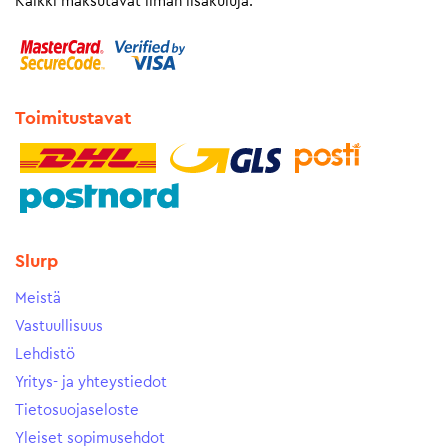
Kaikki maksutavat ilman lisäkuluja.
Toimitustavat
Slurp
Meistä
Vastuullisuus
Lehdistö
Yritys- ja yhteystiedot
Tietosuojaseloste
Yleiset sopimusehdot