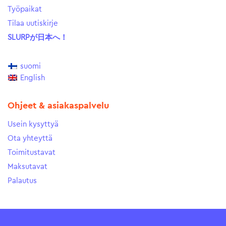
Työpaikat
Tilaa uutiskirje
SLURPが日本へ！
suomi
English
Ohjeet & asiakaspalvelu
Usein kysyttyä
Ota yhteyttä
Toimitustavat
Maksutavat
Palautus