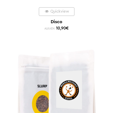
Quickview
Disco
10,90
€
ALKAEN: