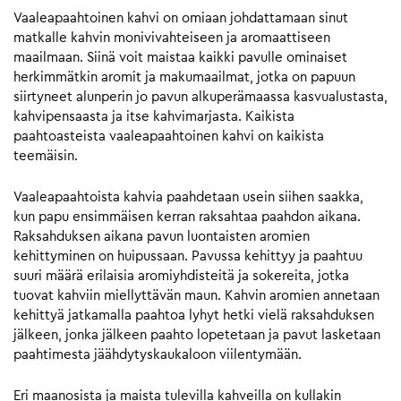
Vaaleapaahtoinen kahvi on omiaan johdattamaan sinut
matkalle kahvin monivivahteiseen ja aromaattiseen
maailmaan. Siinä voit maistaa kaikki pavulle ominaiset
herkimmätkin aromit ja makumaailmat, jotka on papuun
siirtyneet alunperin jo pavun alkuperämaassa kasvualustasta,
kahvipensaasta ja itse kahvimarjasta. Kaikista
paahtoasteista vaaleapaahtoinen kahvi on kaikista
teemäisin.
Vaaleapaahtoista kahvia paahdetaan usein siihen saakka,
kun papu ensimmäisen kerran raksahtaa paahdon aikana.
Raksahduksen aikana pavun luontaisten aromien
kehittyminen on huipussaan. Pavussa kehittyy ja paahtuu
suuri määrä erilaisia aromiyhdisteitä ja sokereita, jotka
tuovat kahviin miellyttävän maun. Kahvin aromien annetaan
kehittyä jatkamalla paahtoa lyhyt hetki vielä raksahduksen
jälkeen, jonka jälkeen paahto lopetetaan ja pavut lasketaan
paahtimesta jäähdytyskaukaloon viilentymään.
Eri maanosista ja maista tulevilla kahveilla on kullakin