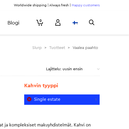
Worldwide shipping | Always fresh |
Happy customers
0
Blogi
Slurp
>
Tuotteet
>
Vaalea paahto
Kahvin tyyppi
Single estate
1
kaat ja kompleksiset makuyhdistelmät. Kahvi on