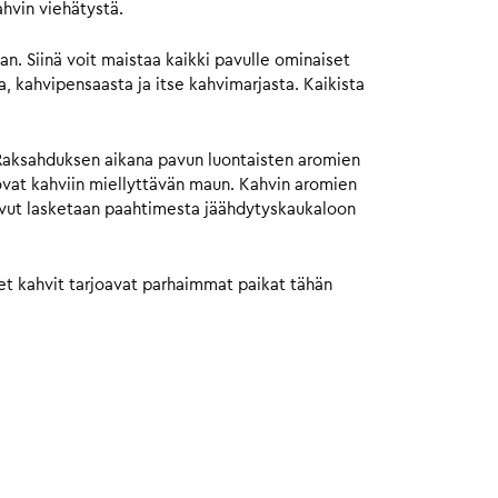
hvin viehätystä.
. Siinä voit maistaa kaikki pavulle ominaiset
 kahvipensaasta ja itse kahvimarjasta. Kaikista
Raksahduksen aikana pavun luontaisten aromien
uovat kahviin miellyttävän maun. Kahvin aromien
pavut lasketaan paahtimesta jäähdytyskaukaloon
set kahvit tarjoavat parhaimmat paikat tähän