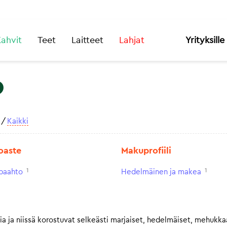
ahvit
Teet
Laitteet
Lahjat
Yrityksille
o
/
Kaikki
oaste
Makuprofiili
1
1
paahto
Hedelmäinen ja makea
sia ja niissä korostuvat selkeästi marjaiset, hedelmäiset, mehuk