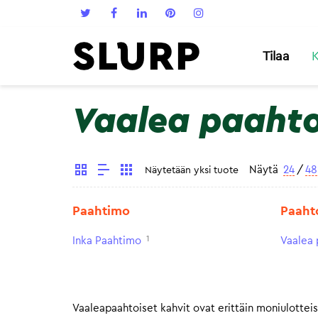
Tilaa
K
Vaalea paaht
Näytä
24
/
48
Näytetään yksi tuote
Paahtimo
Paaht
1
Inka Paahtimo
Vaalea 
Vaaleapaahtoiset kahvit ovat erittäin moniulottei