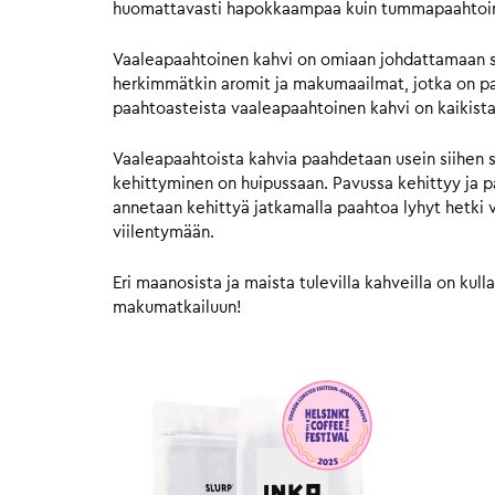
huomattavasti hapokkaampaa kuin tummapaahtoinen
Vaaleapaahtoinen kahvi on omiaan johdattamaan si
herkimmätkin aromit ja makumaailmat, jotka on pap
paahtoasteista vaaleapaahtoinen kahvi on kaikista
Vaaleapaahtoista kahvia paahdetaan usein siihen
kehittyminen on huipussaan. Pavussa kehittyy ja pa
annetaan kehittyä jatkamalla paahtoa lyhyt hetki 
viilentymään.
Eri maanosista ja maista tulevilla kahveilla on ku
makumatkailuun!