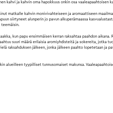
 kahvi ja kahvin oma hapokkuus onkin osa vaaleapaahtoisen ka
nut matkalle kahvin monivivahteiseen ja aromaattiseen maailmaan
uun siirtyneet alunperin jo pavun alkuperämaassa kasvualustasta,
 teemäisin.
 saakka, kun papu ensimmäisen kerran raksahtaa paahdon aikana. 
ahtuu suuri määrä erilaisia aromiyhdisteitä ja sokereita, jotka t
vielä raksahduksen jälkeen, jonka jälkeen paahto lopetetaan ja 
llakin alueilleen tyypilliset tunnusomaiset makunsa. Vaaleapaahtoi