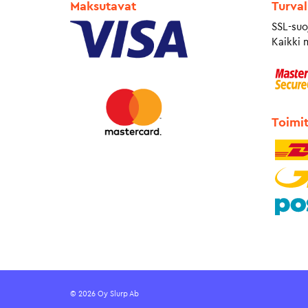
Maksutavat
Turval
SSL-suo
Kaikki 
Toimi
© 2026 Oy Slurp Ab