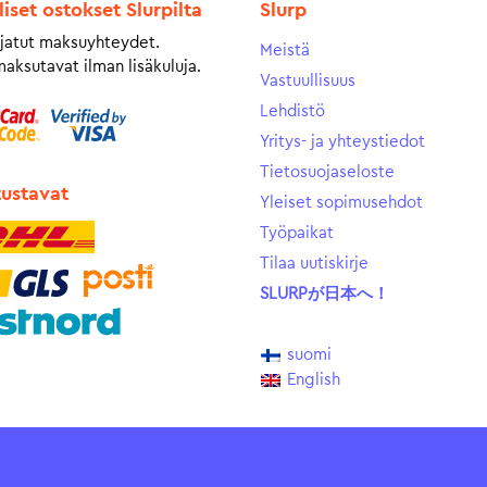
liset ostokset Slurpilta
Slurp
jatut maksuyhteydet.
Meistä
maksutavat ilman lisäkuluja.
Vastuullisuus
Lehdistö
Yritys- ja yhteystiedot
Tietosuojaseloste
tustavat
Yleiset sopimusehdot
Työpaikat
Tilaa uutiskirje
SLURPが日本へ！
suomi
English