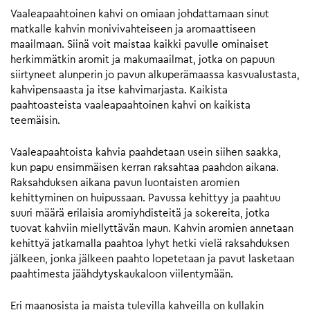
Vaaleapaahtoinen kahvi on omiaan johdattamaan sinut
matkalle kahvin monivivahteiseen ja aromaattiseen
maailmaan. Siinä voit maistaa kaikki pavulle ominaiset
herkimmätkin aromit ja makumaailmat, jotka on papuun
siirtyneet alunperin jo pavun alkuperämaassa kasvualustasta,
kahvipensaasta ja itse kahvimarjasta. Kaikista
paahtoasteista vaaleapaahtoinen kahvi on kaikista
teemäisin.
Vaaleapaahtoista kahvia paahdetaan usein siihen saakka,
kun papu ensimmäisen kerran raksahtaa paahdon aikana.
Raksahduksen aikana pavun luontaisten aromien
kehittyminen on huipussaan. Pavussa kehittyy ja paahtuu
suuri määrä erilaisia aromiyhdisteitä ja sokereita, jotka
tuovat kahviin miellyttävän maun. Kahvin aromien annetaan
kehittyä jatkamalla paahtoa lyhyt hetki vielä raksahduksen
jälkeen, jonka jälkeen paahto lopetetaan ja pavut lasketaan
paahtimesta jäähdytyskaukaloon viilentymään.
Eri maanosista ja maista tulevilla kahveilla on kullakin