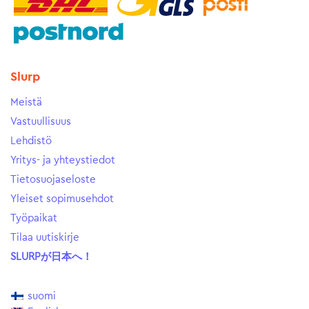
Slurp
Meistä
Vastuullisuus
Lehdistö
Yritys- ja yhteystiedot
Tietosuojaseloste
Yleiset sopimusehdot
Työpaikat
Tilaa uutiskirje
SLURPが日本へ！
suomi