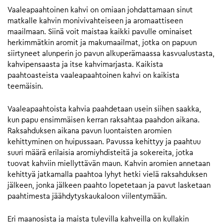
Vaaleapaahtoinen kahvi on omiaan johdattamaan sinut
matkalle kahvin monivivahteiseen ja aromaattiseen
maailmaan. Siinä voit maistaa kaikki pavulle ominaiset
herkimmätkin aromit ja makumaailmat, jotka on papuun
siirtyneet alunperin jo pavun alkuperämaassa kasvualustasta,
kahvipensaasta ja itse kahvimarjasta. Kaikista
paahtoasteista vaaleapaahtoinen kahvi on kaikista
teemäisin.
Vaaleapaahtoista kahvia paahdetaan usein siihen saakka,
kun papu ensimmäisen kerran raksahtaa paahdon aikana.
Raksahduksen aikana pavun luontaisten aromien
kehittyminen on huipussaan. Pavussa kehittyy ja paahtuu
suuri määrä erilaisia aromiyhdisteitä ja sokereita, jotka
tuovat kahviin miellyttävän maun. Kahvin aromien annetaan
kehittyä jatkamalla paahtoa lyhyt hetki vielä raksahduksen
jälkeen, jonka jälkeen paahto lopetetaan ja pavut lasketaan
paahtimesta jäähdytyskaukaloon viilentymään.
Eri maanosista ja maista tulevilla kahveilla on kullakin