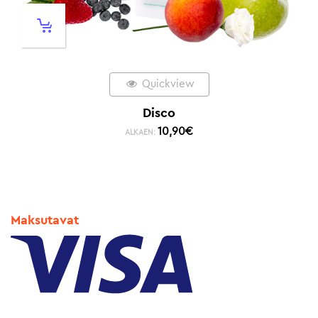
Quickview
Disco
10,90
€
ALKAEN:
Maksutavat