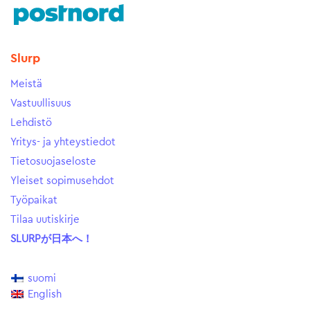
Slurp
Meistä
Vastuullisuus
Lehdistö
Yritys- ja yhteystiedot
Tietosuojaseloste
Yleiset sopimusehdot
Työpaikat
Tilaa uutiskirje
SLURPが日本へ！
suomi
English