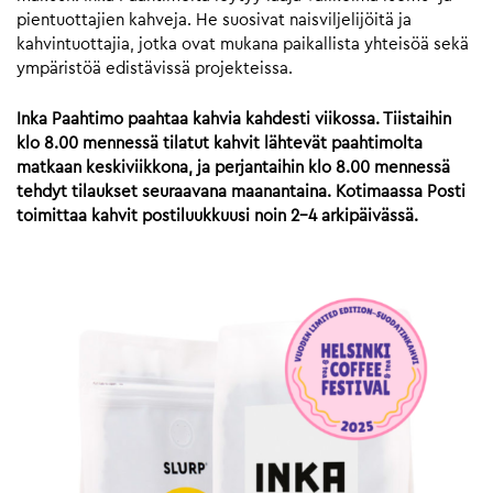
pientuottajien kahveja. He suosivat naisviljelijöitä ja
kahvintuottajia, jotka ovat mukana paikallista yhteisöä sekä
ympäristöä edistävissä projekteissa.
Inka Paahtimo paahtaa kahvia kahdesti viikossa. Tiistaihin
klo 8.00 mennessä tilatut kahvit lähtevät paahtimolta
matkaan keskiviikkona, ja perjantaihin klo 8.00 mennessä
tehdyt tilaukset seuraavana maanantaina. Kotimaassa Posti
toimittaa kahvit postiluukkuusi noin 2-4 arkipäivässä.