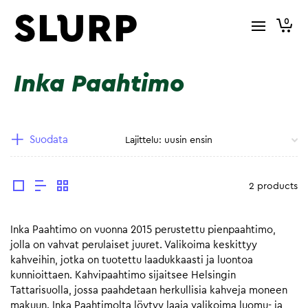
0
Inka Paahtimo
Suodata
2 products
Inka Paahtimo on vuonna 2015 perustettu pienpaahtimo,
jolla on vahvat perulaiset juuret. Valikoima keskittyy
kahveihin, jotka on tuotettu laadukkaasti ja luontoa
kunnioittaen. Kahvipaahtimo sijaitsee Helsingin
Tattarisuolla, jossa paahdetaan herkullisia kahveja moneen
makuun. Inka Paahtimolta löytyy laaja valikoima luomu- ja