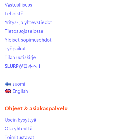
Vastuullisuus
Lehdistö
Yritys- ja yhteystiedot
Tietosuojaseloste
Yleiset sopimusehdot
Työpaikat
Tilaa uutiskirje
SLURPが日本へ！
suomi
English
Ohjeet & asiakaspalvelu
Usein kysyttyä
Ota yhteyttä
Toimitustavat