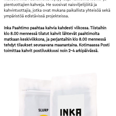
pientuottajien kahveja. He suosivat naisviljelijöitä ja
kahvintuottajia, jotka ovat mukana paikallista yhteisöä sekä
ympäristöä edistävissä projekteissa.
Inka Paahtimo paahtaa kahvia kahdesti viikossa. Tiistaihin
klo 8.00 mennessä tilatut kahvit lähtevät paahtimolta
matkaan keskiviikkona, ja perjantaihin klo 8.00 mennessä
tehdyt tilaukset seuraavana maanantaina. Kotimaassa Posti
toimittaa kahvit postiluukkuusi noin 2-4 arkipäivässä.