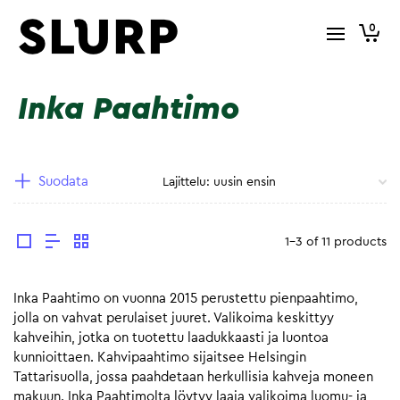
0
Inka Paahtimo
Suodata
1-3 of 11 products
Inka Paahtimo on vuonna 2015 perustettu pienpaahtimo,
jolla on vahvat perulaiset juuret. Valikoima keskittyy
kahveihin, jotka on tuotettu laadukkaasti ja luontoa
kunnioittaen. Kahvipaahtimo sijaitsee Helsingin
Tattarisuolla, jossa paahdetaan herkullisia kahveja moneen
makuun. Inka Paahtimolta löytyy laaja valikoima luomu- ja