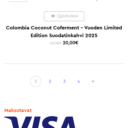
Quickview
Colombia Coconut Coferment – Vuoden Limited
Edition Suodatinkahvi 2025
20,00
€
ALKAEN:
1
2
3
4
→
Maksutavat