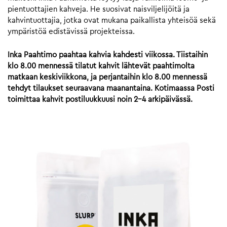
pientuottajien kahveja. He suosivat naisviljelijöitä ja
kahvintuottajia, jotka ovat mukana paikallista yhteisöä sekä
ympäristöä edistävissä projekteissa.
Inka Paahtimo paahtaa kahvia kahdesti viikossa. Tiistaihin
klo 8.00 mennessä tilatut kahvit lähtevät paahtimolta
matkaan keskiviikkona, ja perjantaihin klo 8.00 mennessä
tehdyt tilaukset seuraavana maanantaina. Kotimaassa Posti
toimittaa kahvit postiluukkuusi noin 2-4 arkipäivässä.