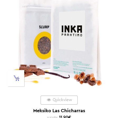
Quickview
Meksiko Las Chicharras
11,90
€
ALKAEN: