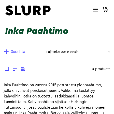
0
Inka Paahtimo
Suodata
4 products
Inka Paahtimo on vuonna 2015 perustettu pienpaahtimo,
jolla on vahvat perulaiset juuret. Valikoima keskittyy
kahveihin, jotka on tuotettu laadukkaasti ja luontoa
kunnioittaen. Kahvipaahtimo sijaitsee Helsingin
Tattarisuolla, jossa paahdetaan herkullisia kahveja moneen
makuun. Inka Paahtimolta löytyy laaja valikoima luomu- ja