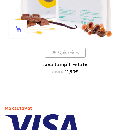
Quickview
Java Jampit Estate
11,90
€
ALKAEN:
Maksutavat