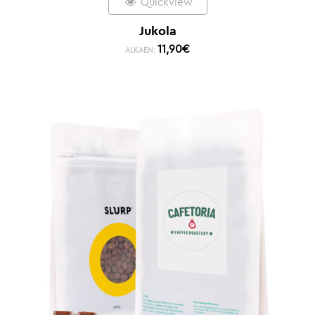
Quickview
Jukola
11,90
€
ALKAEN: