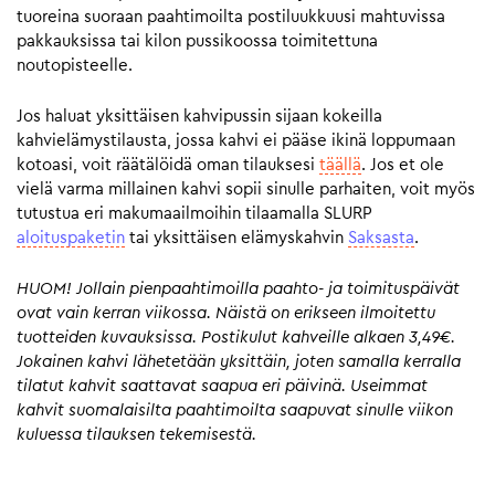
tuoreina suoraan paahtimoilta postiluukkuusi mahtuvissa
pakkauksissa tai kilon pussikoossa toimitettuna
noutopisteelle.
Jos haluat yksittäisen kahvipussin sijaan kokeilla
kahvielämystilausta, jossa kahvi ei pääse ikinä loppumaan
kotoasi, voit räätälöidä oman tilauksesi
täällä
. Jos et ole
vielä varma millainen kahvi sopii sinulle parhaiten, voit myös
tutustua eri makumaailmoihin tilaamalla SLURP
aloituspaketin
tai yksittäisen elämyskahvin
Saksasta
.
HUOM! Jollain pienpaahtimoilla paahto- ja toimituspäivät
ovat vain kerran viikossa. Näistä on erikseen ilmoitettu
tuotteiden kuvauksissa. Postikulut kahveille alkaen 3,49€.
Jokainen kahvi lähetetään yksittäin, joten samalla kerralla
tilatut kahvit saattavat saapua eri päivinä. Useimmat
kahvit suomalaisilta paahtimoilta saapuvat sinulle viikon
kuluessa tilauksen tekemisestä.