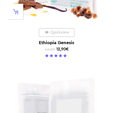
Quickview
Ethiopia Genesis
12,90
€
ALKAEN:
5
/ 5