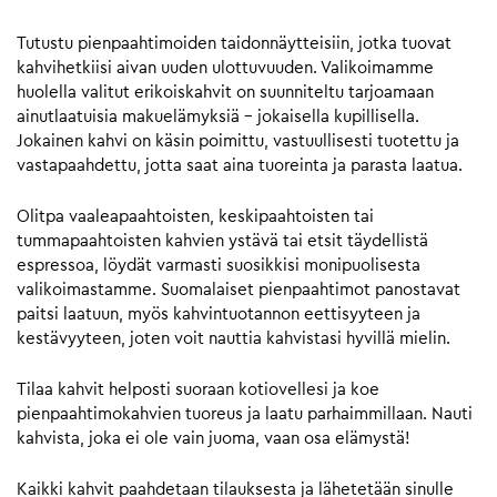
Tutustu pienpaahtimoiden taidonnäytteisiin, jotka tuovat
kahvihetkiisi aivan uuden ulottuvuuden. Valikoimamme
huolella valitut erikoiskahvit on suunniteltu tarjoamaan
ainutlaatuisia makuelämyksiä – jokaisella kupillisella.
Jokainen kahvi on käsin poimittu, vastuullisesti tuotettu ja
vastapaahdettu, jotta saat aina tuoreinta ja parasta laatua.
Olitpa vaaleapaahtoisten, keskipaahtoisten tai
tummapaahtoisten kahvien ystävä tai etsit täydellistä
espressoa, löydät varmasti suosikkisi monipuolisesta
valikoimastamme. Suomalaiset pienpaahtimot panostavat
paitsi laatuun, myös kahvintuotannon eettisyyteen ja
kestävyyteen, joten voit nauttia kahvistasi hyvillä mielin.
Tilaa kahvit helposti suoraan kotiovellesi ja koe
pienpaahtimokahvien tuoreus ja laatu parhaimmillaan. Nauti
kahvista, joka ei ole vain juoma, vaan osa elämystä!
Kaikki kahvit paahdetaan tilauksesta ja lähetetään sinulle