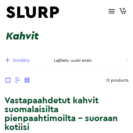
0
Kahvit
Suodata
13 products
Vastapaahdetut kahvit
suomalaisilta
pienpaahtimoilta – suoraan
kotiisi