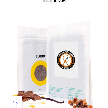
10,90
€
ALKAEN: