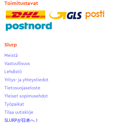
Toimitustavat
Slurp
Meistä
Vastuullisuus
Lehdistö
Yritys- ja yhteystiedot
Tietosuojaseloste
Yleiset sopimusehdot
Työpaikat
Tilaa uutiskirje
SLURPが日本へ！