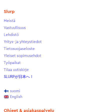
Slurp
Meistä
Vastuullisuus
Lehdistö
Yritys- ja yhteystiedot
Tietosuojaseloste
Yleiset sopimusehdot
Työpaikat
Tilaa uutiskirje
SLURPが日本へ！
suomi
English
Ohjeet & asiakaspalvelu