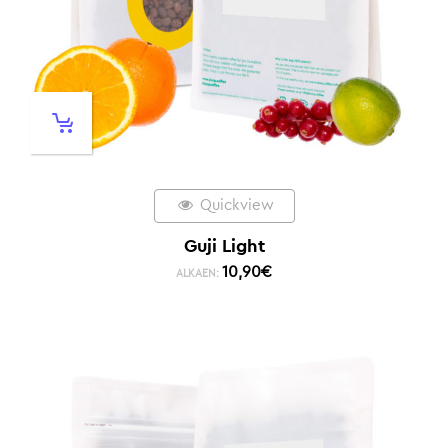
Quickview
Guji Light
10,90
€
ALKAEN: