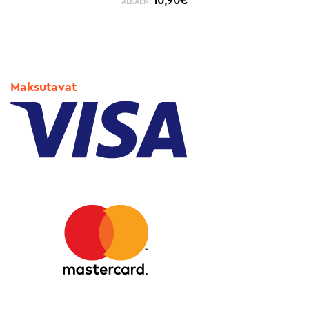
10,90
€
ALKAEN:
Maksutavat