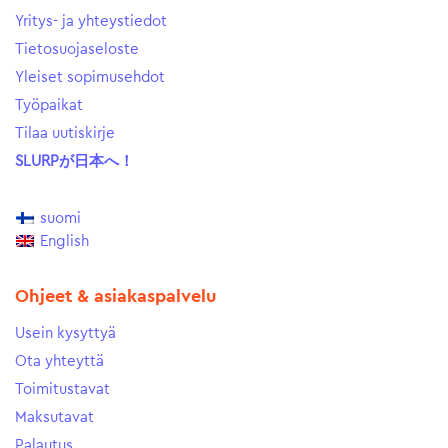
Yritys- ja yhteystiedot
Tietosuojaseloste
Yleiset sopimusehdot
Työpaikat
Tilaa uutiskirje
SLURPが日本へ！
suomi
English
Ohjeet & asiakaspalvelu
Usein kysyttyä
Ota yhteyttä
Toimitustavat
Maksutavat
Palautus