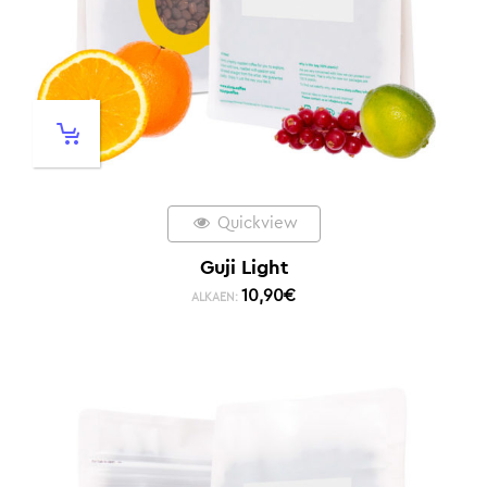
Quickview
Guji Light
10,90
€
ALKAEN: