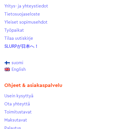
Yritys- ja yhteystiedot
Tietosuojaseloste
Yleiset sopimusehdot
Työpaikat
Tilaa uutiskirje
SLURPが日本へ！
suomi
English
Ohjeet & asiakaspalvelu
Usein kysyttyä
Ota yhteyttä
Toimitustavat
Maksutavat
Palautus