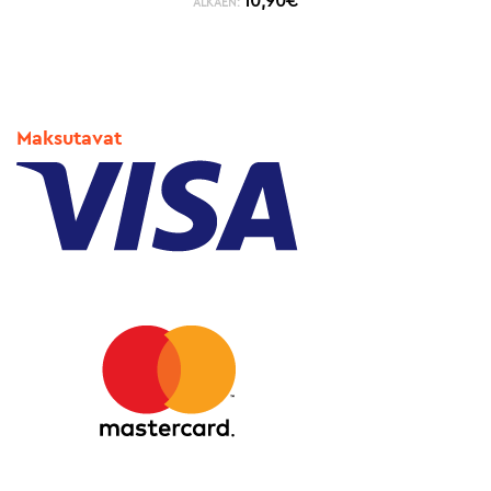
10,90
€
ALKAEN:
Maksutavat