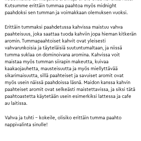
Kutsumme erittäin tummaa paahtoa myös midnight
paahdoksi sen tumman ja voimakkaan olemuksen vuoksi.
Erittäin tummaksi paahdetussa kahvissa maistuu vahva
paahteisuus, joka saattaa tuoda kahviin jopa hieman kitkerän
aromin. Tummapaahtoiset kahvit ovat yleisesti
vahvarunkoisia ja täyteläisiä suutuntumaltaan, ja niissä
tumma suklaa on dominoivana aromina. Kahvissa voit
maistaa myös tumman siirapin makeutta, kuivaa
kaakaojauhetta, mausteisuutta ja myös miellyttävää
sikarimaisuutta, sillä paahteiset ja savuiset aromit ovat
myös usein näissä paahdoissa läsnä. Maidon kanssa kahvin
paahteiset aromit ovat selkeästi maistettavissa, ja siksi tätä
paahtoastetta käytetään usein esimerkiksi lattessa ja cafe
au laitissa.
Vahva ja tuhti – kokeile, olisiko erittäin tumma paahto
nappivalinta sinulle!