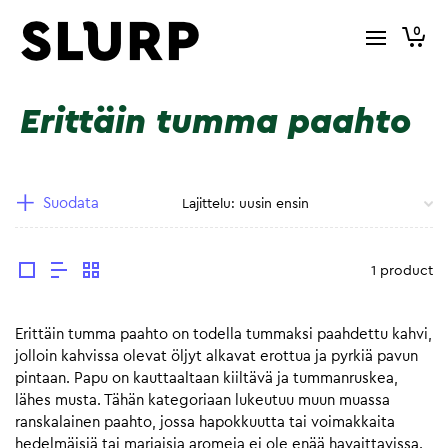
0
Erittäin tumma paahto
Suodata
1 product
Erittäin tumma paahto on todella tummaksi paahdettu kahvi,
jolloin kahvissa olevat öljyt alkavat erottua ja pyrkiä pavun
pintaan. Papu on kauttaaltaan kiiltävä ja tummanruskea,
lähes musta. Tähän kategoriaan lukeutuu muun muassa
ranskalainen paahto, jossa hapokkuutta tai voimakkaita
hedelmäisiä tai marjaisia aromeja ei ole enää havaittavissa.