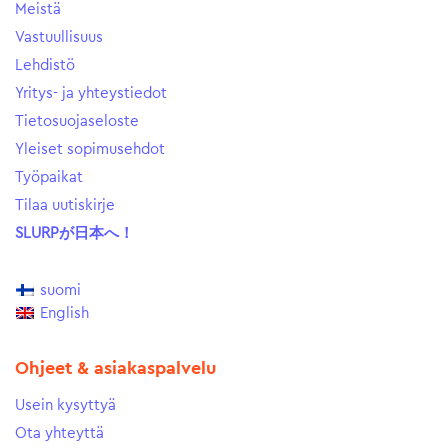
Meistä
Vastuullisuus
Lehdistö
Yritys- ja yhteystiedot
Tietosuojaseloste
Yleiset sopimusehdot
Työpaikat
Tilaa uutiskirje
SLURPが日本へ！
suomi
English
Ohjeet & asiakaspalvelu
Usein kysyttyä
Ota yhteyttä