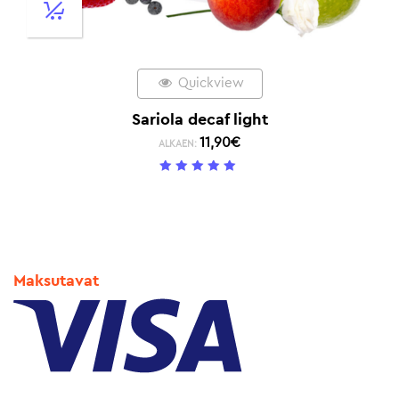
Quickview
Sariola decaf light
11,90
€
ALKAEN:
5
/ 5
Maksutavat