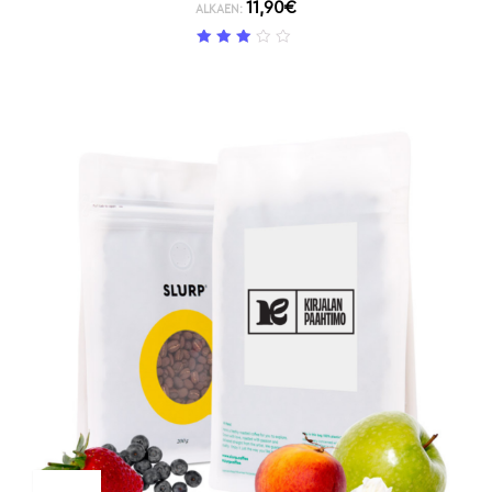
11,90
€
ALKAEN:
3
/ 5