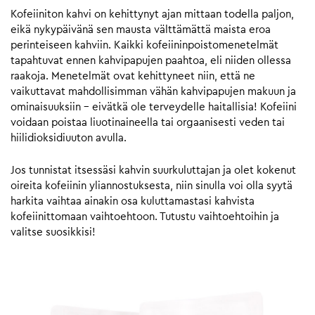
Kofeiiniton kahvi on kehittynyt ajan mittaan todella paljon,
eikä nykypäivänä sen mausta välttämättä maista eroa
perinteiseen kahviin. Kaikki kofeiininpoistomenetelmät
tapahtuvat ennen kahvipapujen paahtoa, eli niiden ollessa
raakoja. Menetelmät ovat kehittyneet niin, että ne
vaikuttavat mahdollisimman vähän kahvipapujen makuun ja
ominaisuuksiin – eivätkä ole terveydelle haitallisia! Kofeiini
voidaan poistaa liuotinaineella tai orgaanisesti veden tai
hiilidioksidiuuton avulla.
Jos tunnistat itsessäsi kahvin suurkuluttajan ja olet kokenut
oireita kofeiinin yliannostuksesta, niin sinulla voi olla syytä
harkita vaihtaa ainakin osa kuluttamastasi kahvista
kofeiinittomaan vaihtoehtoon. Tutustu vaihtoehtoihin ja
valitse suosikkisi!