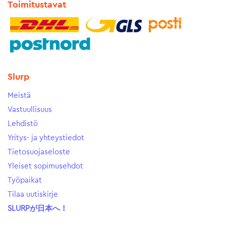
Toimitustavat
Slurp
Meistä
Vastuullisuus
Lehdistö
Yritys- ja yhteystiedot
Tietosuojaseloste
Yleiset sopimusehdot
Työpaikat
Tilaa uutiskirje
SLURPが日本へ！