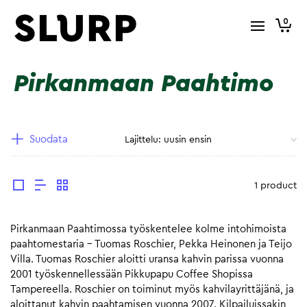
0
Pirkanmaan Paahtimo
Suodata
1 product
Pirkanmaan Paahtimossa työskentelee kolme intohimoista
paahtomestaria – Tuomas Roschier, Pekka Heinonen ja Teijo
Villa. Tuomas Roschier aloitti uransa kahvin parissa vuonna
2001 työskennellessään Pikkupapu Coffee Shopissa
Tampereella. Roschier on toiminut myös kahvilayrittäjänä, ja
aloittanut kahvin paahtamisen vuonna 2007. Kilpailuissakin