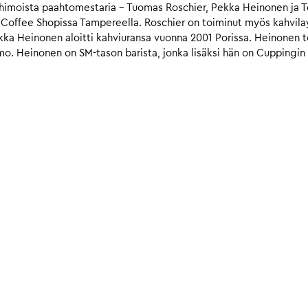
moista paahtomestaria – Tuomas Roschier, Pekka Heinonen ja Teij
Coffee Shopissa Tampereella. Roschier on toiminut myös kahvilayr
kka Heinonen aloitti kahviuransa vuonna 2001 Porissa. Heinonen t
imo. Heinonen on SM-tason barista, jonka lisäksi hän on Cuppingi