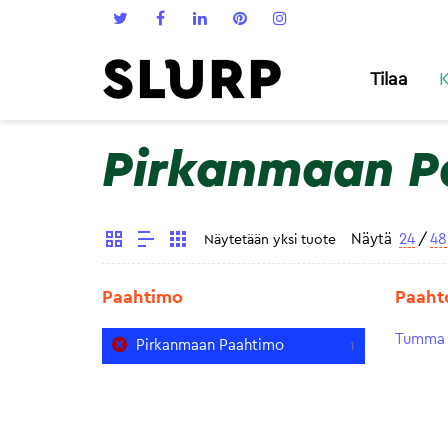
Tilaa
K
Pirkanmaan P
Näytä
24
/
48
Näytetään yksi tuote
Paahtimo
Paaht
Tumma 
Pirkanmaan Paahtimo
1