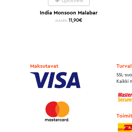
Quickview
India Monsoon Malabar
11,90
€
ALKAEN:
Maksutavat
Turval
SSL-suo
Kaikki 
Toimi