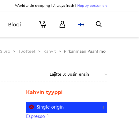
Worldwide shipping | Always fresh |
Happy customers
0
Blogi
Slurp
>
Tuotteet
>
Kahvit
>
Pirkanmaan Paahtimo
Kahvin tyyppi
Single origin
1
1
Espresso