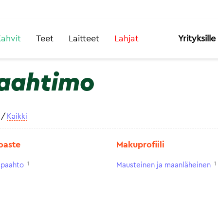
ahvit
Teet
Laitteet
Lahjat
Yrityksille
aahtimo
/
Kaikki
oaste
Makuprofiili
1
1
paahto
Mausteinen ja maanläheinen