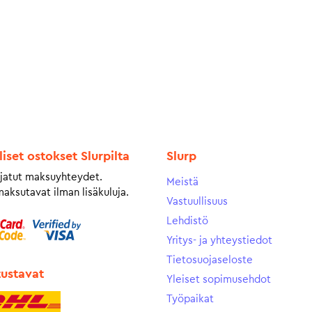
liset ostokset Slurpilta
Slurp
jatut maksuyhteydet.
Meistä
maksutavat ilman lisäkuluja.
Vastuullisuus
Lehdistö
Yritys- ja yhteystiedot
Tietosuojaseloste
tustavat
Yleiset sopimusehdot
Työpaikat