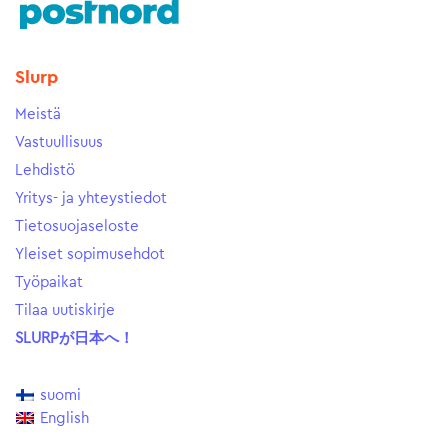
Slurp
Meistä
Vastuullisuus
Lehdistö
Yritys- ja yhteystiedot
Tietosuojaseloste
Yleiset sopimusehdot
Työpaikat
Tilaa uutiskirje
SLURPが日本へ！
suomi
English