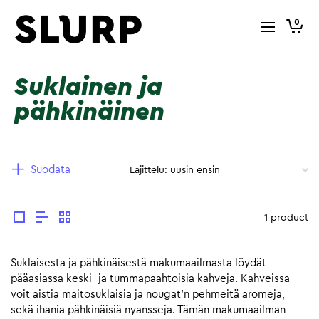
0
Suklainen ja
pähkinäinen
Suodata
1 product
Suklaisesta ja pähkinäisestä makumaailmasta löydät
pääasiassa keski- ja tummapaahtoisia kahveja. Kahveissa
voit aistia maitosuklaisia ja nougat’n pehmeitä aromeja,
sekä ihania pähkinäisiä nyansseja. Tämän makumaailman