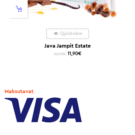
Quickview
Java Jampit Estate
11,90
€
ALKAEN:
Maksutavat