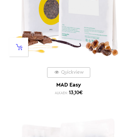
Quickview
MAD Easy
13,10
€
ALKAEN: