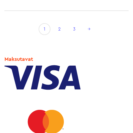
1
2
3
→
Maksutavat