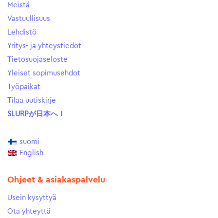
Meistä
Vastuullisuus
Lehdistö
Yritys- ja yhteystiedot
Tietosuojaseloste
Yleiset sopimusehdot
Työpaikat
Tilaa uutiskirje
SLURPが日本へ！
suomi
English
Ohjeet & asiakaspalvelu
Usein kysyttyä
Ota yhteyttä