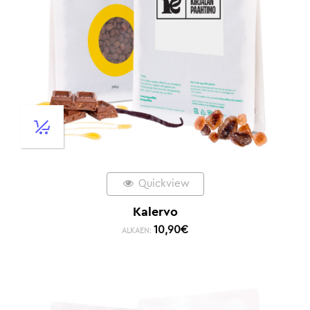
Quickview
Kalervo
10,90
€
ALKAEN: