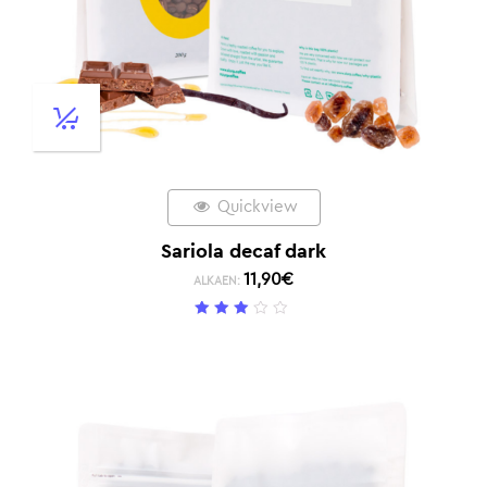
Quickview
Sariola decaf dark
11,90
€
ALKAEN:
3
/ 5