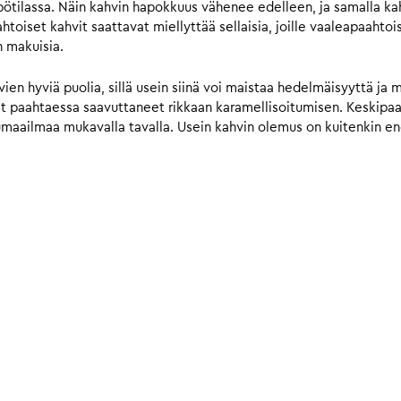
ilassa. Näin kahvin hapokkuus vähenee edelleen, ja samalla kahv
iset kahvit saattavat miellyttää sellaisia, joille vaaleapaahtois
n makuisia.
n hyviä puolia, sillä usein siinä voi maistaa hedelmäisyyttä ja 
vat paahtaessa saavuttaneet rikkaan karamellisoitumisen. Keskip
umaailmaa mukavalla tavalla. Usein kahvin olemus on kuitenkin