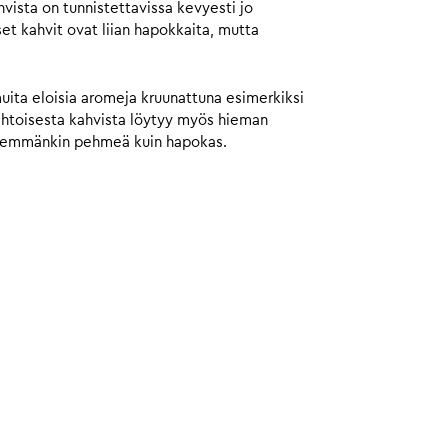
ista on tunnistettavissa kevyesti jo
et kahvit ovat liian hapokkaita, mutta
muita eloisia aromeja kruunattuna esimerkiksi
aahtoisesta kahvista löytyy myös hieman
 enemmänkin pehmeä kuin hapokas.