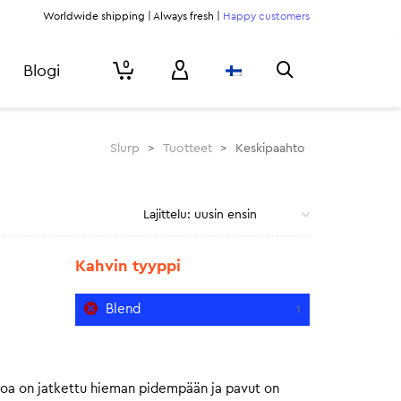
Worldwide shipping | Always fresh |
Happy customers
0
Blogi
Slurp
>
Tuotteet
>
Keskipaahto
Kahvin tyyppi
Blend
1
toa on jatkettu hieman pidempään ja pavut on