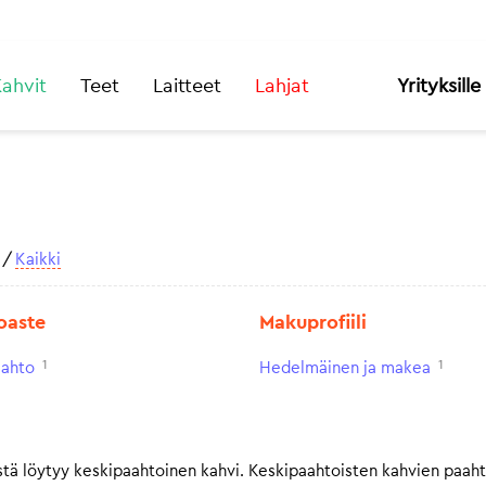
ahvit
Teet
Laitteet
Lahjat
Yrityksille
/
Kaikki
oaste
Makuprofiili
1
1
aahto
Hedelmäinen ja makea
tä löytyy keskipaahtoinen kahvi. Keskipaahtoisten kahvien paah