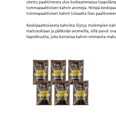
otettu paahtimesta ulos korkeammassa loppulämpöt
tummapaahtoisen kahvin aromeja. Niinpä keskipaahto
tummapaahtoiset kahvit toisaalta liian paahtunee
Keskipaahtoisesta kahvista löytyy molempien kahvie
maitosuklaan ja pähkinän aromeilla, sillä pavut o
hapokkuutta, joka korostaa kahvin ominaista mak