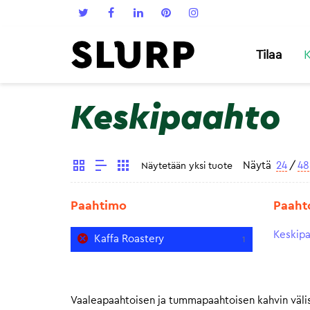
Tilaa
K
Keskipaahto
Näytä
24
/
48
Näytetään yksi tuote
Paahtimo
Paaht
Keskip
Kaffa Roastery
1
Vaaleapaahtoisen ja tummapaahtoisen kahvin välis