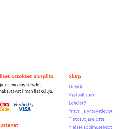
liset ostokset Slurpilta
Slurp
jatut maksuyhteydet.
Meistä
maksutavat ilman lisäkuluja.
Vastuullisuus
Lehdistö
Yritys- ja yhteystiedot
Tietosuojaseloste
tustavat
Yleiset sopimusehdot