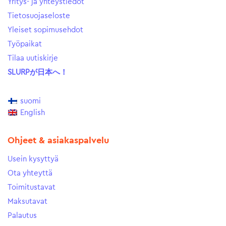
Yritys- ja yhteystiedot
Tietosuojaseloste
Yleiset sopimusehdot
Työpaikat
Tilaa uutiskirje
SLURPが日本へ！
suomi
English
Ohjeet & asiakaspalvelu
Usein kysyttyä
Ota yhteyttä
Toimitustavat
Maksutavat
Palautus