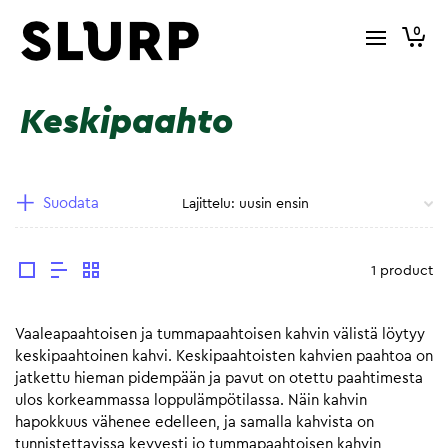
0
Keskipaahto
Suodata
1 product
Vaaleapaahtoisen ja tummapaahtoisen kahvin välistä löytyy
keskipaahtoinen kahvi. Keskipaahtoisten kahvien paahtoa on
jatkettu hieman pidempään ja pavut on otettu paahtimesta
ulos korkeammassa loppulämpötilassa. Näin kahvin
hapokkuus vähenee edelleen, ja samalla kahvista on
tunnistettavissa kevyesti jo tummapaahtoisen kahvin