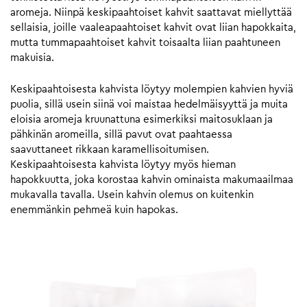
aromeja. Niinpä keskipaahtoiset kahvit saattavat miellyttää
sellaisia, joille vaaleapaahtoiset kahvit ovat liian hapokkaita,
mutta tummapaahtoiset kahvit toisaalta liian paahtuneen
makuisia.
Keskipaahtoisesta kahvista löytyy molempien kahvien hyviä
puolia, sillä usein siinä voi maistaa hedelmäisyyttä ja muita
eloisia aromeja kruunattuna esimerkiksi maitosuklaan ja
pähkinän aromeilla, sillä pavut ovat paahtaessa
saavuttaneet rikkaan karamellisoitumisen.
Keskipaahtoisesta kahvista löytyy myös hieman
hapokkuutta, joka korostaa kahvin ominaista makumaailmaa
mukavalla tavalla. Usein kahvin olemus on kuitenkin
enemmänkin pehmeä kuin hapokas.