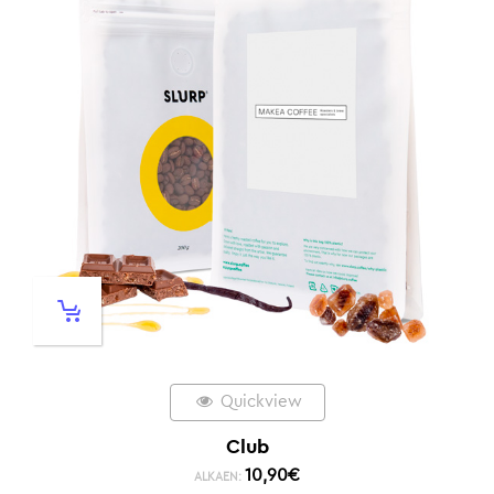
Quickview
Club
10,90
€
ALKAEN: