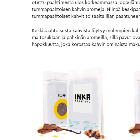
otettu paahtimesta ulos korkeammassa loppulämpöt
tummapaahtoisen kahvin aromeja. Niinpä keskipaahto
tummapaahtoiset kahvit toisaalta liian paahtunee
Keskipaahtoisesta kahvista löytyy molempien kahvie
maitosuklaan ja pähkinän aromeilla, sillä pavut o
hapokkuutta, joka korostaa kahvin ominaista mak