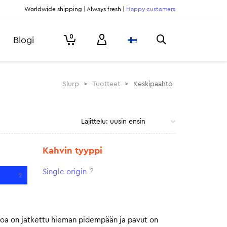
Worldwide shipping | Always fresh |
Happy customers
0
Blogi
Slurp
>
Tuotteet
>
Keskipaahto
Kahvin tyyppi
2
Single origin
2
toa on jatkettu hieman pidempään ja pavut on