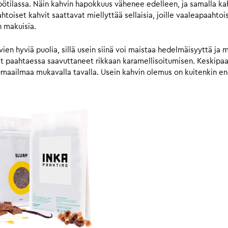
ilassa. Näin kahvin hapokkuus vähenee edelleen, ja samalla kahv
iset kahvit saattavat miellyttää sellaisia, joille vaaleapaahtois
n makuisia.
n hyviä puolia, sillä usein siinä voi maistaa hedelmäisyyttä ja 
vat paahtaessa saavuttaneet rikkaan karamellisoitumisen. Keskip
umaailmaa mukavalla tavalla. Usein kahvin olemus on kuitenkin