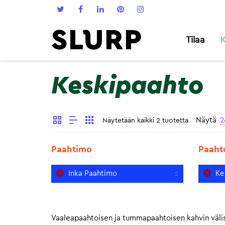
Tilaa
K
Keskipaahto
Näytä
2
Näytetään kaikki 2 tuotetta
Paahtimo
Paaht
Inka Paahtimo
Ke
2
Vaaleapaahtoisen ja tummapaahtoisen kahvin välis