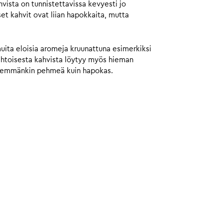
ista on tunnistettavissa kevyesti jo
et kahvit ovat liian hapokkaita, mutta
muita eloisia aromeja kruunattuna esimerkiksi
aahtoisesta kahvista löytyy myös hieman
 enemmänkin pehmeä kuin hapokas.