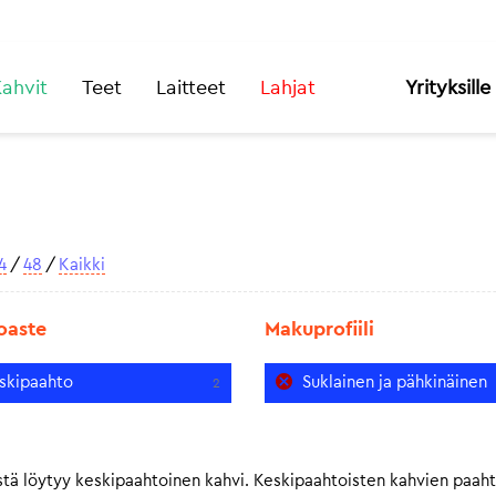
ahvit
Teet
Laitteet
Lahjat
Yrityksille
4
/
48
/
Kaikki
oaste
Makuprofiili
skipaahto
Suklainen ja pähkinäinen
2
tä löytyy keskipaahtoinen kahvi. Keskipaahtoisten kahvien paah