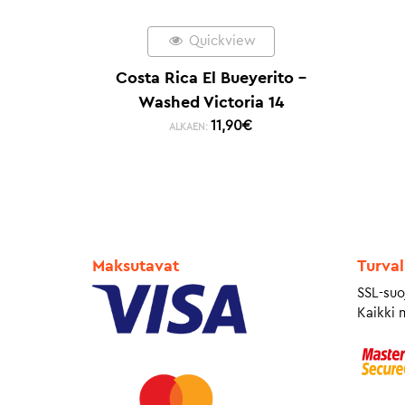
Quickview
Costa Rica El Bueyerito –
Washed Victoria 14
11,90
€
ALKAEN:
Maksutavat
Turval
SSL-suo
Kaikki 