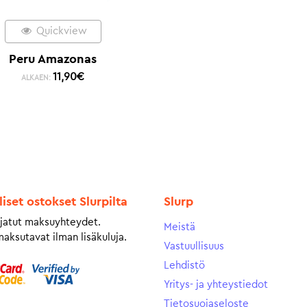
Quickview
Peru Amazonas
11,90
€
ALKAEN:
liset ostokset Slurpilta
Slurp
jatut maksuyhteydet.
Meistä
maksutavat ilman lisäkuluja.
Vastuullisuus
Lehdistö
Yritys- ja yhteystiedot
Tietosuojaseloste