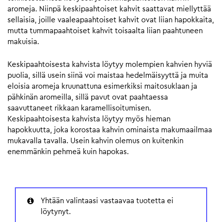
aromeja. Niinpä keskipaahtoiset kahvit saattavat miellyttää
sellaisia, joille vaaleapaahtoiset kahvit ovat liian hapokkaita,
mutta tummapaahtoiset kahvit toisaalta liian paahtuneen
makuisia.
Keskipaahtoisesta kahvista löytyy molempien kahvien hyviä
puolia, sillä usein siinä voi maistaa hedelmäisyyttä ja muita
eloisia aromeja kruunattuna esimerkiksi maitosuklaan ja
pähkinän aromeilla, sillä pavut ovat paahtaessa
saavuttaneet rikkaan karamellisoitumisen.
Keskipaahtoisesta kahvista löytyy myös hieman
hapokkuutta, joka korostaa kahvin ominaista makumaailmaa
mukavalla tavalla. Usein kahvin olemus on kuitenkin
enemmänkin pehmeä kuin hapokas.
Yhtään valintaasi vastaavaa tuotetta ei
löytynyt.