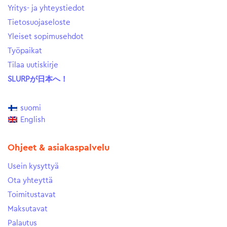
Yritys- ja yhteystiedot
Tietosuojaseloste
Yleiset sopimusehdot
Työpaikat
Tilaa uutiskirje
SLURPが日本へ！
suomi
English
Ohjeet & asiakaspalvelu
Usein kysyttyä
Ota yhteyttä
Toimitustavat
Maksutavat
Palautus