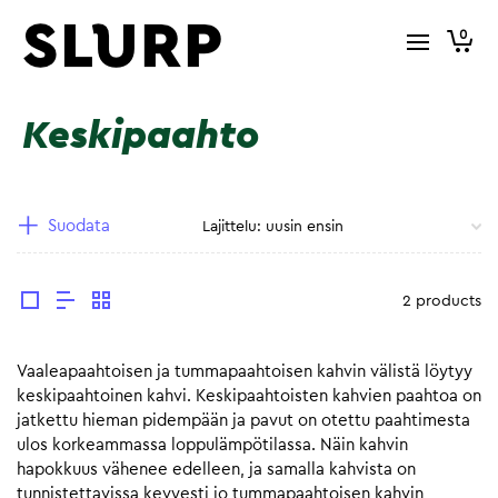
0
Keskipaahto
Suodata
2 products
Vaaleapaahtoisen ja tummapaahtoisen kahvin välistä löytyy
keskipaahtoinen kahvi. Keskipaahtoisten kahvien paahtoa on
jatkettu hieman pidempään ja pavut on otettu paahtimesta
ulos korkeammassa loppulämpötilassa. Näin kahvin
hapokkuus vähenee edelleen, ja samalla kahvista on
tunnistettavissa kevyesti jo tummapaahtoisen kahvin