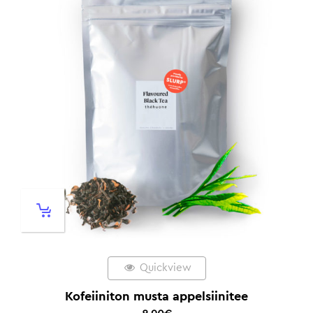
Quickview
Kofeiiniton musta appelsiinitee