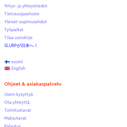
Yritys- ja yhteystiedot
Tietosuojaseloste
Yleiset sopimusehdot
Työpaikat
Tilaa uutiskirje
SLURPが日本へ！
suomi
English
Ohjeet & asiakaspalvelu
Usein kysyttyä
Ota yhteyttä
Toimitustavat
Maksutavat
Palautus