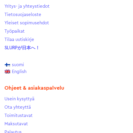
Yritys- ja yhteystiedot
Tietosuojaseloste
Yleiset sopimusehdot
Työpaikat
Tilaa uutiskirje
SLURPが日本へ！
suomi
English
Ohjeet & asiakaspalvelu
Usein kysyttyä
Ota yhteyttä
Toimitustavat
Maksutavat
Palautus