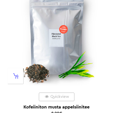
Quickview
Kofeiiniton musta appelsiinitee