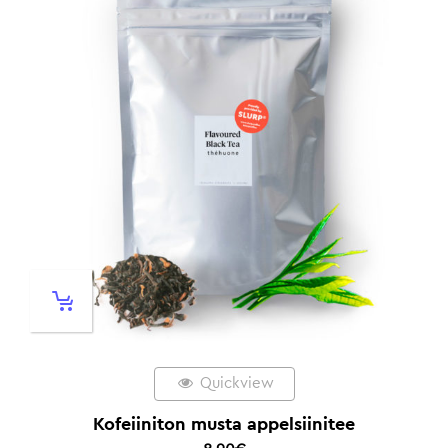
Quickview
Kofeiiniton musta appelsiinitee