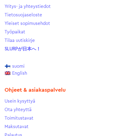
Yritys- ja yhteystiedot
Tietosuojaseloste
Yleiset sopimusehdot
Työpaikat
Tilaa uutiskirje
SLURPが日本へ！
suomi
English
Ohjeet & asiakaspalvelu
Usein kysyttyä
Ota yhteyttä
Toimitustavat
Maksutavat
Palautus