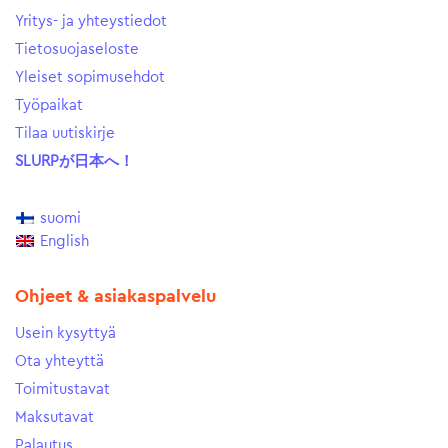
Yritys- ja yhteystiedot
Tietosuojaseloste
Yleiset sopimusehdot
Työpaikat
Tilaa uutiskirje
SLURPが日本へ！
suomi
English
Ohjeet & asiakaspalvelu
Usein kysyttyä
Ota yhteyttä
Toimitustavat
Maksutavat
Palautus