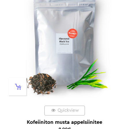
Quickview
Kofeiiniton musta appelsiinitee