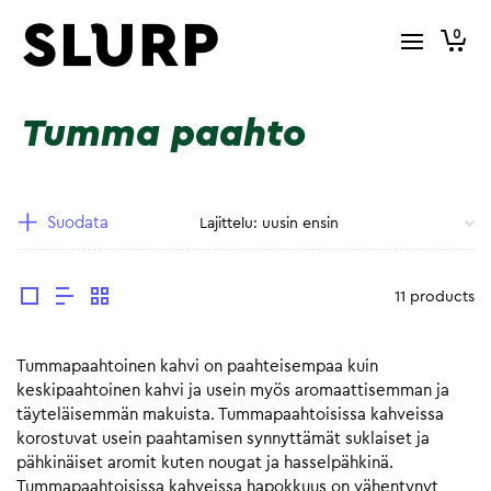
0
Tumma paahto
Suodata
11 products
Tummapaahtoinen kahvi on paahteisempaa kuin
keskipaahtoinen kahvi ja usein myös aromaattisemman ja
täyteläisemmän makuista. Tummapaahtoisissa kahveissa
korostuvat usein paahtamisen synnyttämät suklaiset ja
pähkinäiset aromit kuten nougat ja hasselpähkinä.
Tummapaahtoisissa kahveissa hapokkuus on vähentynyt