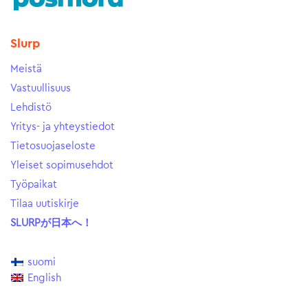
Slurp
Meistä
Vastuullisuus
Lehdistö
Yritys- ja yhteystiedot
Tietosuojaseloste
Yleiset sopimusehdot
Työpaikat
Tilaa uutiskirje
SLURPが日本へ！
suomi
English