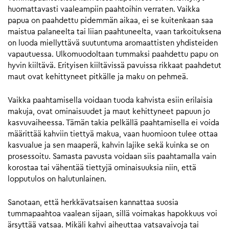
huomattavasti vaaleampiin paahtoihin verraten. Vaikka
papua on paahdettu pidemmän aikaa, ei se kuitenkaan saa
maistua palaneelta tai liian paahtuneelta, vaan tarkoituksena
on luoda miellyttävä suutuntuma aromaattisten yhdisteiden
vapautuessa. Ulkomuodoltaan tummaksi paahdettu papu on
hyvin kiiltävä. Erityisen kiiltävissä pavuissa rikkaat paahdetut
maut ovat kehittyneet pitkälle ja maku on pehmeä.
Vaikka paahtamisella voidaan tuoda kahvista esiin erilaisia
makuja, ovat ominaisuudet ja maut kehittyneet papuun jo
kasvuvaiheessa. Tämän takia pelkällä paahtamisella ei voida
määrittää kahviin tiettyä makua, vaan huomioon tulee ottaa
kasvualue ja sen maaperä, kahvin lajike sekä kuinka se on
prosessoitu. Samasta pavusta voidaan siis paahtamalla vain
korostaa tai vähentää tiettyjä ominaisuuksia niin, että
lopputulos on halutunlainen.
Sanotaan, että herkkävatsaisen kannattaa suosia
tummapaahtoa vaalean sijaan, sillä voimakas hapokkuus voi
ärsyttää vatsaa. Mikäli kahvi aiheuttaa vatsavaivoja tai