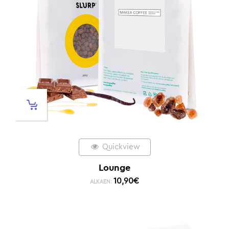
Quickview
Lounge
10,90
€
ALKAEN: