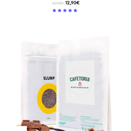
12,90
€
ALKAEN:
5
/ 5