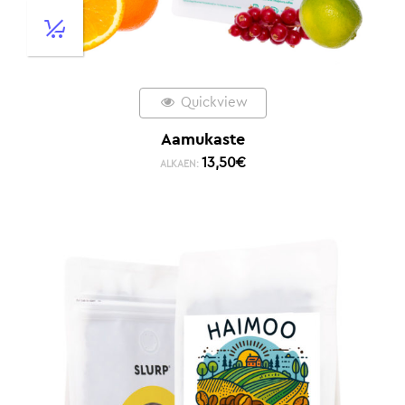
Quickview
Aamukaste
13,50
€
ALKAEN: