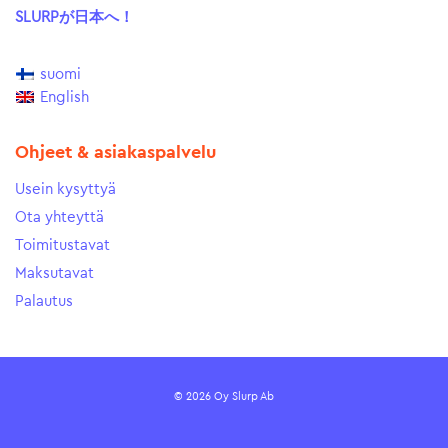
SLURPが日本へ！
suomi
English
Ohjeet & asiakaspalvelu
Usein kysyttyä
Ota yhteyttä
Toimitustavat
Maksutavat
Palautus
© 2026 Oy Slurp Ab