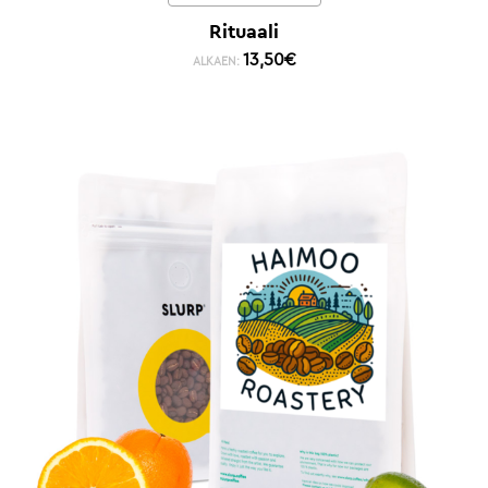
Rituaali
13,50
€
ALKAEN: