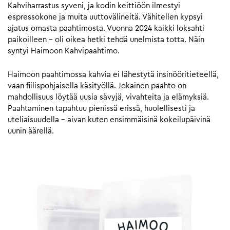
Kahviharrastus syveni, ja kodin keittiöön ilmestyi
espressokone ja muita uuttovälineitä. Vähitellen kypsyi
ajatus omasta paahtimosta. Vuonna 2024 kaikki loksahti
paikoilleen – oli oikea hetki tehdä unelmista totta. Näin
syntyi Haimoon Kahvipaahtimo.
Haimoon paahtimossa kahvia ei lähestytä insinööritieteellä,
vaan fiilispohjaisella käsityöllä. Jokainen paahto on
mahdollisuus löytää uusia sävyjä, vivahteita ja elämyksiä.
Paahtaminen tapahtuu pienissä erissä, huolellisesti ja
uteliaisuudella – aivan kuten ensimmäisinä kokeilupäivinä
uunin äärellä.