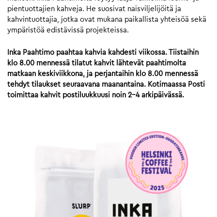
pientuottajien kahveja. He suosivat naisviljelijöitä ja
kahvintuottajia, jotka ovat mukana paikallista yhteisöä sekä
ympäristöä edistävissä projekteissa.
Inka Paahtimo paahtaa kahvia kahdesti viikossa. Tiistaihin
klo 8.00 mennessä tilatut kahvit lähtevät paahtimolta
matkaan keskiviikkona, ja perjantaihin klo 8.00 mennessä
tehdyt tilaukset seuraavana maanantaina. Kotimaassa Posti
toimittaa kahvit postiluukkuusi noin 2-4 arkipäivässä.