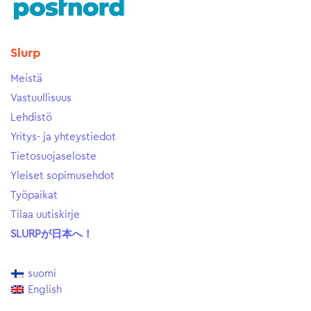
Slurp
Meistä
Vastuullisuus
Lehdistö
Yritys- ja yhteystiedot
Tietosuojaseloste
Yleiset sopimusehdot
Työpaikat
Tilaa uutiskirje
SLURPが日本へ！
suomi
English