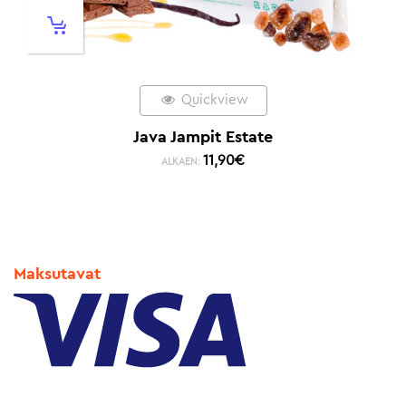
Quickview
Java Jampit Estate
11,90
€
ALKAEN:
Maksutavat