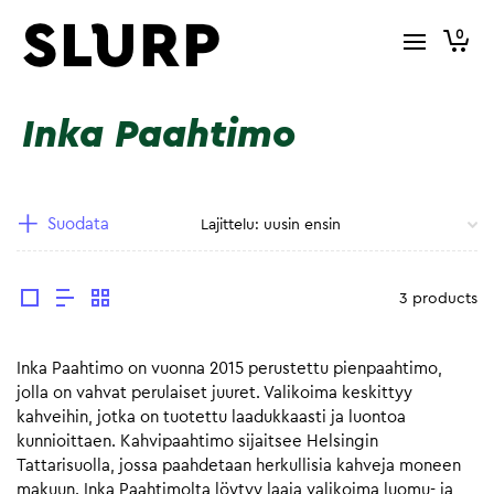
0
Inka Paahtimo
Suodata
3 products
Inka Paahtimo on vuonna 2015 perustettu pienpaahtimo,
jolla on vahvat perulaiset juuret. Valikoima keskittyy
kahveihin, jotka on tuotettu laadukkaasti ja luontoa
kunnioittaen. Kahvipaahtimo sijaitsee Helsingin
Tattarisuolla, jossa paahdetaan herkullisia kahveja moneen
makuun. Inka Paahtimolta löytyy laaja valikoima luomu- ja