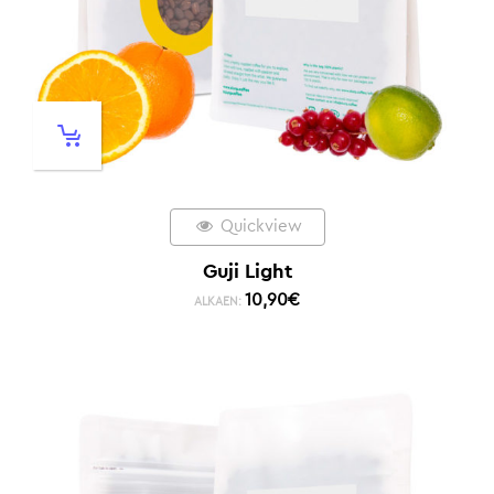
Quickview
Guji Light
10,90
€
ALKAEN: