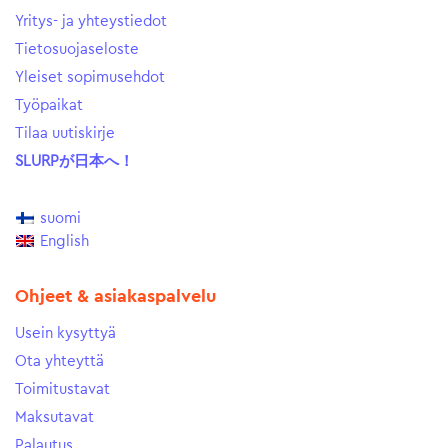
Yritys- ja yhteystiedot
Tietosuojaseloste
Yleiset sopimusehdot
Työpaikat
Tilaa uutiskirje
SLURPが日本へ！
suomi
English
Ohjeet & asiakaspalvelu
Usein kysyttyä
Ota yhteyttä
Toimitustavat
Maksutavat
Palautus