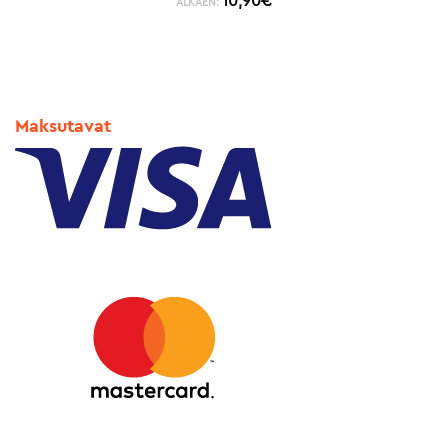
10,90
€
ALKAEN:
Maksutavat