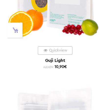
Quickview
Guji Light
10,90
€
ALKAEN: