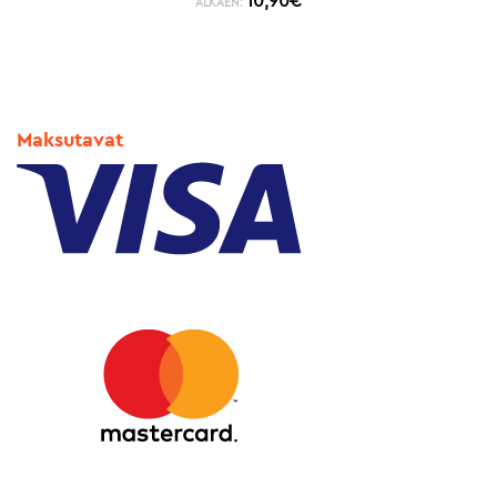
10,90
€
ALKAEN:
Maksutavat