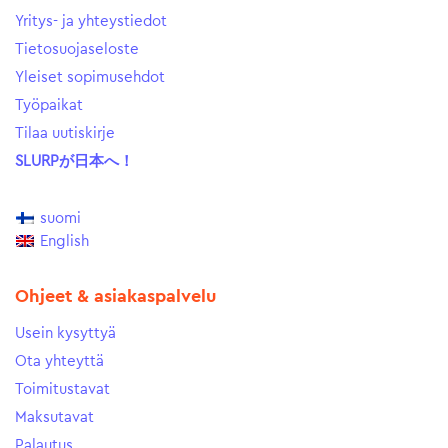
Yritys- ja yhteystiedot
Tietosuojaseloste
Yleiset sopimusehdot
Työpaikat
Tilaa uutiskirje
SLURPが日本へ！
suomi
English
Ohjeet & asiakaspalvelu
Usein kysyttyä
Ota yhteyttä
Toimitustavat
Maksutavat
Palautus