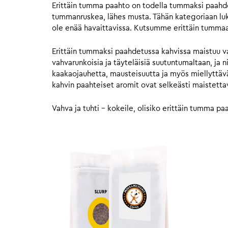
Erittäin tumma paahto on todella tummaksi paahdett
tummanruskea, lähes musta. Tähän kategoriaan luk
ole enää havaittavissa. Kutsumme erittäin tumm
Erittäin tummaksi paahdetussa kahvissa maistuu va
vahvarunkoisia ja täyteläisiä suutuntumaltaan, ja
kaakaojauhetta, mausteisuutta ja myös miellyttävä
kahvin paahteiset aromit ovat selkeästi maistettavi
Vahva ja tuhti – kokeile, olisiko erittäin tumma paa