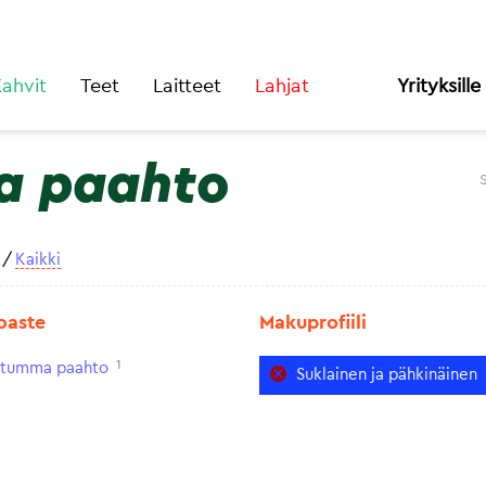
ahvit
Teet
Laitteet
Lahjat
Yrityksille
a paahto
/
Kaikki
oaste
Makuprofiili
1
n tumma paahto
Suklainen ja pähkinäinen