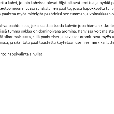
u kahvi, jolloin kahvissa olevat öljyt alkavat erottua ja pyrkiä p
eutuu muun muassa ranskalainen paahto, jossa hapokkuutta tai vo
aa paahtoa myös midnight paahdoksi sen tumman ja voimakkaan o
hva paahteisuus, joka saattaa tuoda kahviin jopa hieman kitkerä
 niissä tumma suklaa on dominoivana aromina. Kahvissa voit mais
ä sikarimaisuutta, sillä paahteiset ja savuiset aromit ovat myös 
ssa, ja siksi tätä paahtoastetta käytetään usein esimerkiksi lattes
hto nappivalinta sinulle!