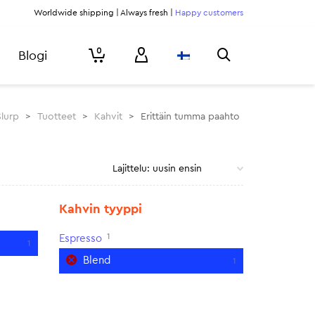
Worldwide shipping | Always fresh |
Happy customers
0
Blogi
Slurp
>
Tuotteet
>
Kahvit
>
Erittäin tumma paahto
Kahvin tyyppi
1
Espresso
1
Blend
1