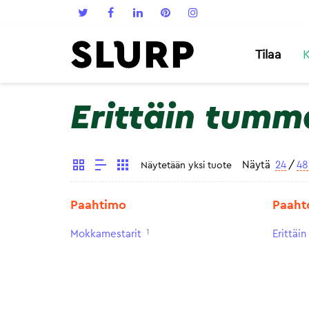
Tilaa
K
Erittäin tumm
Näytä
24
/
48
Näytetään yksi tuote
Paahtimo
Paaht
1
Mokkamestarit
Erittäi