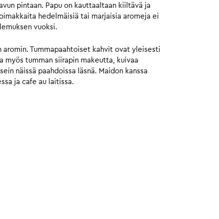
avun pintaan. Papu on kauttaaltaan kiiltävä ja
imakkaita hedelmäisiä tai marjaisia aromeja ei
lemuksen vuoksi.
n aromin. Tummapaahtoiset kahvit ovat yleisesti
taa myös tumman siirapin makeutta, kuivaa
usein näissä paahdoissa läsnä. Maidon kanssa
sa ja cafe au laitissa.