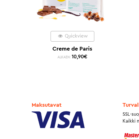
Quickview
Creme de Paris
10,90
€
ALKAEN:
Maksutavat
Turval
SSL-suo
Kaikki 