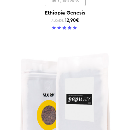
Quickview
Ethiopia Genesis
12,90
€
ALKAEN:
5
/ 5