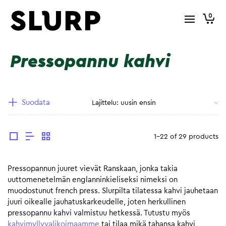
0
Pressopannu kahvi
Suodata
1-22 of 29 products
Pressopannun juuret vievät Ranskaan, jonka takia
uuttomenetelmän englanninkieliseksi nimeksi on
muodostunut french press. Slurpilta tilatessa kahvi jauhetaan
juuri oikealle jauhatuskarkeudelle, joten herkullinen
pressopannu kahvi valmistuu hetkessä. Tutustu myös
kahvimyllyvalikoimaamme
tai tilaa mikä tahansa kahvi