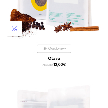
Quickview
Otava
12,00
€
ALKAEN: