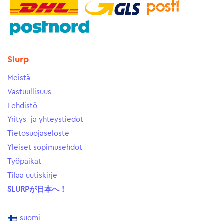
Slurp
Meistä
Vastuullisuus
Lehdistö
Yritys- ja yhteystiedot
Tietosuojaseloste
Yleiset sopimusehdot
Työpaikat
Tilaa uutiskirje
SLURPが日本へ！
suomi