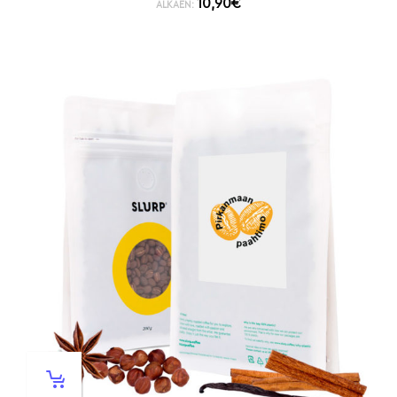
10,90
€
ALKAEN: