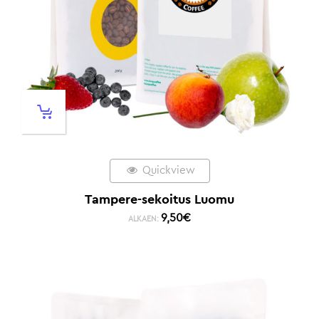
Quickview
Tampere-sekoitus Luomu
9,50
€
ALKAEN: