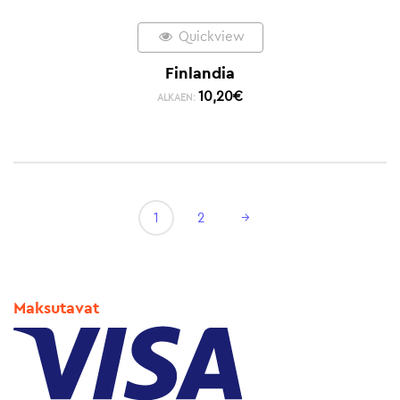
Quickview
Finlandia
10,20
€
ALKAEN:
1
2
→
Maksutavat