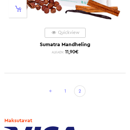
Quickview
Sumatra Mandheling
11,90
€
ALKAEN:
←
1
2
Maksutavat