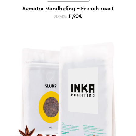
Sumatra Mandheling – French roast
11,90
€
ALKAEN: