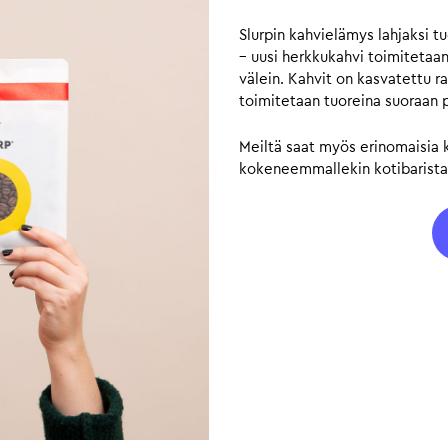
Slurpin kahvielämys lahjaksi 
– uusi herkkukahvi toimitetaan 
välein. Kahvit on kasvatettu r
toimitetaan tuoreina suoraan 
Meiltä saat myös erinomaisia ka
kokeneemmallekin kotibarista