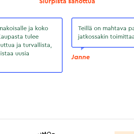
Slurpista sanottua
akoisalle ja koko
Teillä on mahtava pa
Kaupasta tulee
jatkossakin toimitta
uttua ja turvallista,
staa uusia
Janne