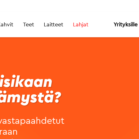
ahvit
Teet
Laitteet
Lahjat
Yrityksille
isikaan
lämystä?
vastapaahdetut
raan