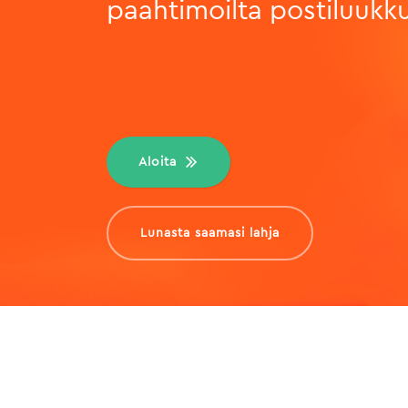
paahtimoilta postiluukku
Aloita
Lunasta saamasi lahja