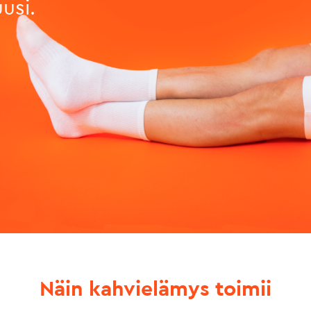
usi.
Näin kahvielämys toimii