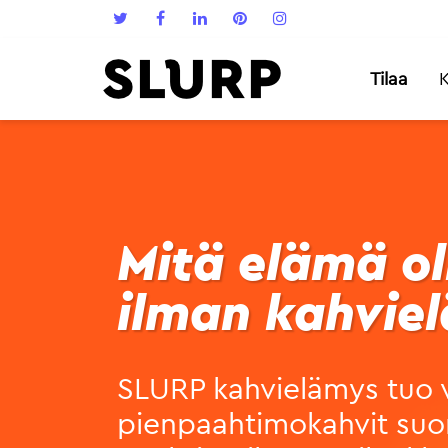
Tilaa
K
Mitä elämä ol
ilman kahvie
SLURP kahvielämys tuo 
pienpaahtimokahvit suo