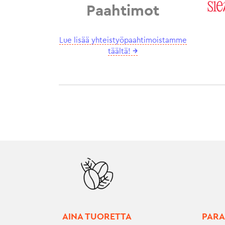
Paahtimot
Lue lisää yhteistyöpaahtimoistamme
täältä!
→
AINA TUORETTA
PARA