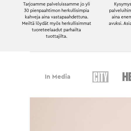
Tarjoamme palveluissamme jo yli
Kysymys 
30 pienpaahtimon herkullisimpia
palveluih
kahveja aina vastapaahdettuna.
aina ene
Meiltä löydät myös herkullisimmat
avuksi. As
tuoreteelaadut parhailta
tuottajilta.
In Media