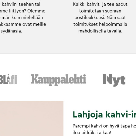
kahviin, teehen tai
Kaikki kahvit- ja teelaadut
imme liittyen? Olemme
toimitetaan suoraan
mmän kuin mielellään
postiluukkuusi. Näin saat
iakkaamme ovat meille
toimitukset helpoimmalla
sydänasia.
mahdollisella tavalla.
Lahjoja kahvi-in
Parempi kahvi on hyvä tapa hem
iloa pitkäksi aikaa!