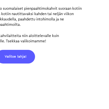
tuo suomalaiset pienpaahtimokahvit suoraan kotiin
kotiin nautittavaksi kahden tai neljän viikon
akkaudella, paahdettu intohimolla ja ne
paahtimoilta.
hvilaitteita niin aloittelevalle kuin
lle. Tsekkaa valikoimamme!
Valitse lahja!