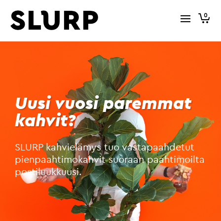
0
Uusi vuosi paremmat
kahvit?
SLURP kahvielämys tuo vastapaahdetut
pienpaahtimokahvit suoraan paahtimoilta
postiluukkuusi.