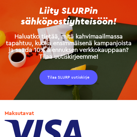
Liity SLURPin
sähköpostiyhteisöön!
Haluatko tietää, mitä kahvimaailmassa
tapahtuu, kuulla ensimmäisenä kampanjoista
ja saada 10% alennuksen verkkokauppaan?
Tilaa uutiskirjeemme!
Tilaa SLURP uutiskirje
Maksutavat