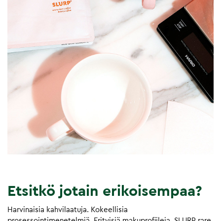
Etsitkö jotain erikoisempaa?
Harvinaisia kahvilaatuja. Kokeellisia
prosessointimenetelmiä. Erityisiä makuprofiileja. SLURP rare