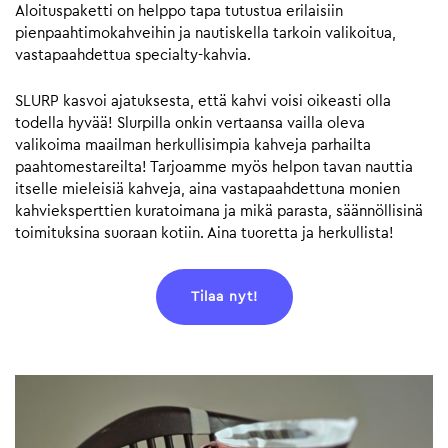
Aloituspaketti on helppo tapa tutustua erilaisiin
pienpaahtimokahveihin ja nautiskella tarkoin valikoitua,
vastapaahdettua specialty-kahvia.
SLURP kasvoi ajatuksesta, että kahvi voisi oikeasti olla
todella hyvää! Slurpilla onkin vertaansa vailla oleva
valikoima maailman herkullisimpia kahveja parhailta
paahtomestareilta! Tarjoamme myös helpon tavan nauttia
itselle mieleisiä kahveja, aina vastapaahdettuna monien
kahvieksperttien kuratoimana ja mikä parasta, säännöllisinä
toimituksina suoraan kotiin. Aina tuoretta ja herkullista!
Tilaa nyt!