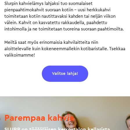
Slurpin kahvielämys lahjaksi tuo suomalaiset
pienpaahtimokahvit suoraan kotiin – uusi herkkukahvi
toimitetaan kotiin nautittavaksi kahden tai neljän viikon
välein. Kahvit on kasvatettu rakkaudella, paahdettu
intohimolla ja ne toimitetaan tuoreina suoraan paahtimoilta.
Meiltä saat myös erinomaisia kahvilaitteita niin
aloittelevalle kuin kokeneemmallekin kotibaristalle. Tsekkaa
valikoimamme!
Valitse lahja!
Parempaa kahvia
SLURP on töölöläisen kerrostalon kellarista