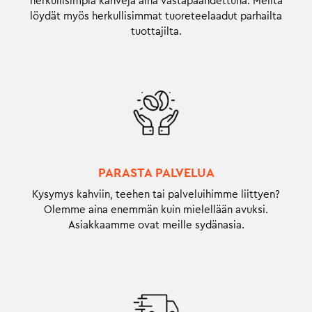
herkullisimpia kahveja aina vastapaahdettuna. Meiltä
löydät myös herkullisimmat tuoreteelaadut parhailta
tuottajilta.
PARASTA PALVELUA
Kysymys kahviin, teehen tai palveluihimme liittyen?
Olemme aina enemmän kuin mielellään avuksi.
Asiakkaamme ovat meille sydänasia.