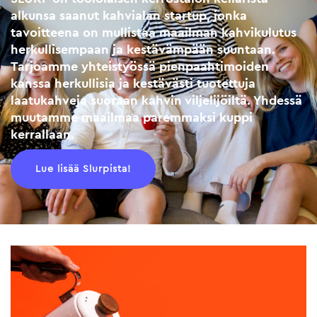
alkunsa saanut kahvialan startup, jonka
tavoitteena on mullistaa maailman kahvikulutus
herkullisempaan ja kestävämpään suuntaan.
Tarjoamme yhteistyössä pienpaahtimoiden
kanssa herkullisia ja kestävästi tuotettuja
laatukahveja suoraan kahvin viljelijöiltä. Yhdessä
muutamme maailmaa paremmaksi kuppi
kerrallaan.
Lue lisää Slurpista!