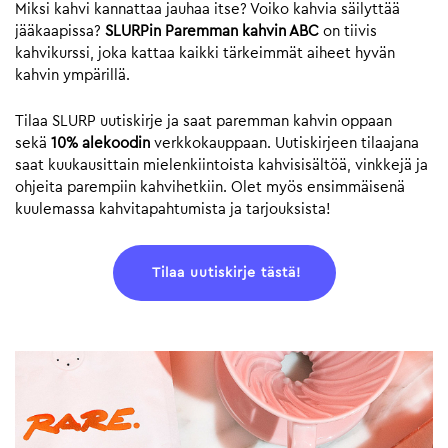
Miksi kahvi kannattaa jauhaa itse? Voiko kahvia säilyttää
jääkaapissa?
SLURPin Paremman kahvin ABC
on tiivis
kahvikurssi, joka kattaa kaikki tärkeimmät aiheet hyvän
kahvin ympärillä.
Tilaa SLURP uutiskirje ja saat paremman kahvin oppaan
sekä
10% alekoodin
verkkokauppaan. Uutiskirjeen tilaajana
saat kuukausittain mielenkiintoista kahvisisältöä, vinkkejä ja
ohjeita parempiin kahvihetkiin. Olet myös ensimmäisenä
kuulemassa kahvitapahtumista ja tarjouksista!
Tilaa uutiskirje tästä!