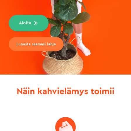
Aloita
Lunasta saamasi lahja
Näin kahvielämys toimii