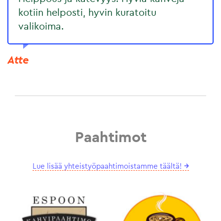
kotiin helposti, hyvin kuratoitu
valikoima.
Atte
Paahtimot
Lue lisää yhteistyöpaahtimoistamme täältä!
→