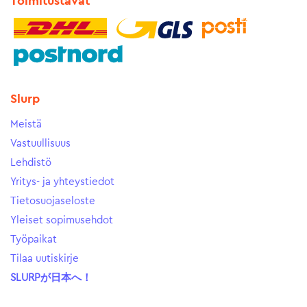
Toimitustavat
Slurp
Meistä
Vastuullisuus
Lehdistö
Yritys- ja yhteystiedot
Tietosuojaseloste
Yleiset sopimusehdot
Työpaikat
Tilaa uutiskirje
SLURPが日本へ！